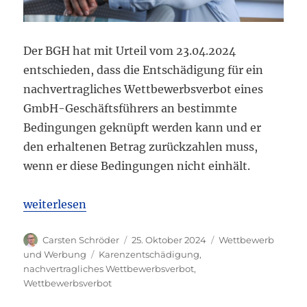
Der BGH hat mit Urteil vom 23.04.2024
entschieden, dass die Entschädigung für ein
nachvertragliches Wettbewerbsverbot eines
GmbH-Geschäftsführers an bestimmte
Bedingungen geknüpft werden kann und er
den erhaltenen Betrag zurückzahlen muss,
wenn er diese Bedingungen nicht einhält.
„BGH: Entschädigung für nachvertragliches Wettb
weiterlesen
Autor
Veröffentlicht
Kategorien
Carsten Schröder
25. Oktober 2024
Wettbewerb
am
Schlagwörter
und Werbung
Karenzentschädigung
,
nachvertragliches Wettbewerbsverbot
,
Wettbewerbsverbot