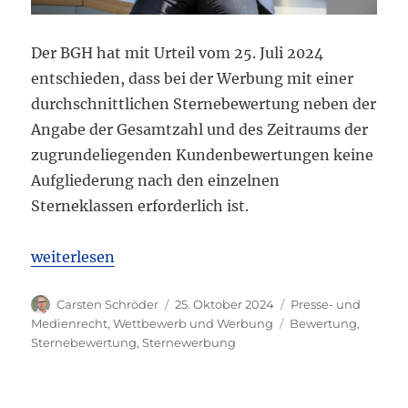
Der BGH hat mit Urteil vom 25. Juli 2024
entschieden, dass bei der Werbung mit einer
durchschnittlichen Sternebewertung neben der
Angabe der Gesamtzahl und des Zeitraums der
zugrundeliegenden Kundenbewertungen keine
Aufgliederung nach den einzelnen
Sterneklassen erforderlich ist.
„BGH: Keine Aufgliederung nach Klassen bei Stern
weiterlesen
Autor
Veröffentlicht
Kategorien
Carsten Schröder
25. Oktober 2024
Presse- und
am
Schlagwörter
Medienrecht
,
Wettbewerb und Werbung
Bewertung
,
Sternebewertung
,
Sternewerbung