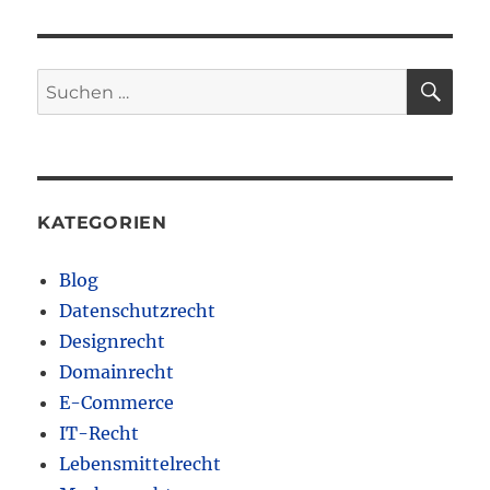
HSTE
SEIT
Beiträge
E
SU
Suchen
nach:
KATEGORIEN
Blog
Datenschutzrecht
Designrecht
Domainrecht
E-Commerce
IT-Recht
Lebensmittelrecht