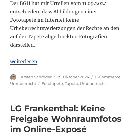
Der BGH hat mit Urteilen vom 11.09.2024
entschieden, dass Abbildungen einer
Fototapete im Internet keine
Urheberrechtsverletzungen der Rechte an den
auf der Tapete abgedruckten Fotografien
darstellen.
„BGH: Bilder von Fototapete sind keine Urheberrec
weiterlesen
Autor
Veröffentlicht
Kategorien
Carsten Schröder
25. Oktober 2024
E-Commerce
,
am
Schlagwörter
Urheberrecht
Fototapete
,
Tapete
,
Urheberrecht
LG Frankenthal: Keine
Freigabe Wohnraumfotos
im Online-Exposé