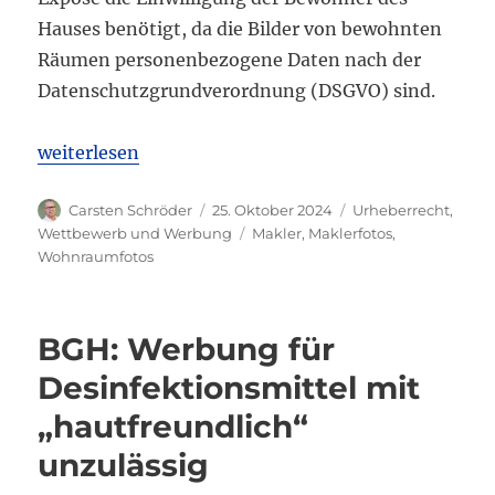
Hauses benötigt, da die Bilder von bewohnten
Räumen personenbezogene Daten nach der
Datenschutzgrundverordnung (DSGVO) sind.
„LG Frankenthal: Keine Freigabe Wohnraumfotos 
weiterlesen
Autor
Veröffentlicht
Kategorien
Carsten Schröder
25. Oktober 2024
Urheberrecht
,
am
Schlagwörter
Wettbewerb und Werbung
Makler
,
Maklerfotos
,
Wohnraumfotos
BGH: Werbung für
Desinfektionsmittel mit
„hautfreundlich“
unzulässig