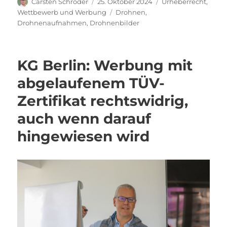
Autor
Veröffentlicht
Kategorien
Carsten Schröder
25. Oktober 2024
Urheberrecht
,
am
Schlagwörter
Wettbewerb und Werbung
Drohnen
,
Drohnenaufnahmen
,
Drohnenbilder
KG Berlin: Werbung mit
abgelaufenem TÜV-
Zertifikat rechtswidrig,
auch wenn darauf
hingewiesen wird