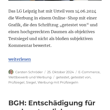
Das LG Leipzig hat mit Urteil vom 14.06.2024
die Werbung in einem Online-Shop mit einer
Grafik, die den Schriftzug „getestet von“ und
einen hochgereckten Daumen als objektives
Testsiegel und nicht als bloßen subjektiven
Kommentar bewertet.
„LG Leipzig: Werbung mit „getestet von“ und Daum
weiterlesen
Autor
Veröffentlicht
Kategorien
Carsten Schröder
25. Oktober 2024
E-Commerce
,
am
Schlagwörter
Wettbewerb und Werbung
getestet
,
getestet von
,
Prüfsiegel
,
Siegel
,
Werbung mit Prüfsiegeln
BGH: Entschädigung für