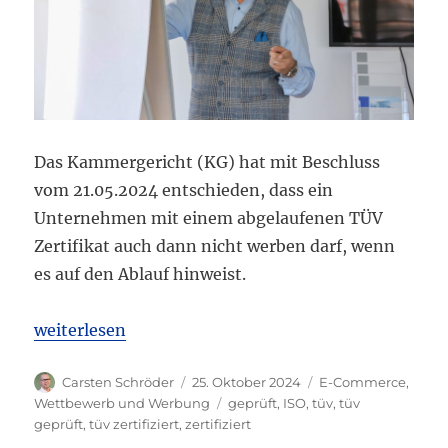
Das Kammergericht (KG) hat mit Beschluss
vom 21.05.2024 entschieden, dass ein
Unternehmen mit einem abgelaufenen TÜV
Zertifikat auch dann nicht werben darf, wenn
es auf den Ablauf hinweist.
„KG Berlin: Werbung mit abgelaufenem TÜV-Zertifi
weiterlesen
Autor
Veröffentlicht
Kategorien
Carsten Schröder
25. Oktober 2024
E-Commerce
,
am
Schlagwörter
Wettbewerb und Werbung
geprüft
,
ISO
,
tüv
,
tüv
geprüft
,
tüv zertifiziert
,
zertifiziert