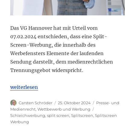
Das VG Hannover hat mit Urteil vom
07.02.2024 entschieden, dass eine Split-
Screen-Werbung, die innerhalb des
Werbefensters Elemente der laufenden
Sendung darstellt, dem medienrechtlichen
Trennungsgebot widerspricht.
„VG Hannover: Split-Screen-Werbung verstößt ge
weiterlesen
Autor
Veröffentlicht
Kategorien
Carsten Schröder
25. Oktober 2024
Presse- und
am
Schlagwörter
Medienrecht
,
Wettbewerb und Werbung
Schleichwerbung
,
split screen
,
Splitscreen
,
Splitscreen
Werbung