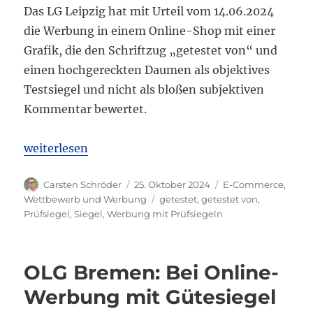
Das LG Leipzig hat mit Urteil vom 14.06.2024
die Werbung in einem Online-Shop mit einer
Grafik, die den Schriftzug „getestet von“ und
einen hochgereckten Daumen als objektives
Testsiegel und nicht als bloßen subjektiven
Kommentar bewertet.
„LG Leipzig: Werbung mit „getestet von“ und Daum
weiterlesen
Autor
Veröffentlicht
Kategorien
Carsten Schröder
25. Oktober 2024
E-Commerce
,
am
Schlagwörter
Wettbewerb und Werbung
getestet
,
getestet von
,
Prüfsiegel
,
Siegel
,
Werbung mit Prüfsiegeln
OLG Bremen: Bei Online-
Werbung mit Gütesiegel