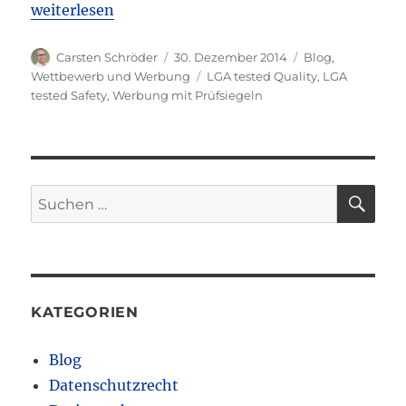
„Werbung mit Prüfsiegeln nur noch mit Fundstell
weiterlesen
Autor
Veröffentlicht
Kategorien
Carsten Schröder
30. Dezember 2014
Blog
,
am
Schlagwörter
Wettbewerb und Werbung
LGA tested Quality
,
LGA
tested Safety
,
Werbung mit Prüfsiegeln
SU
Suchen
nach:
KATEGORIEN
Blog
Datenschutzrecht