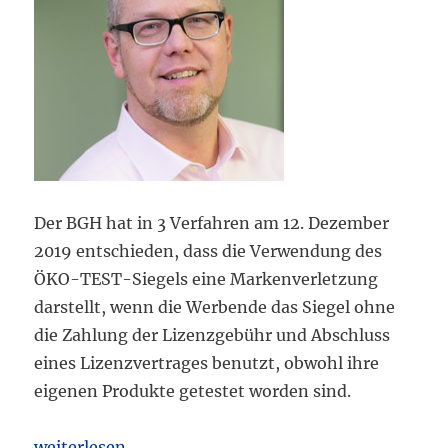
Der BGH hat in 3 Verfahren am 12. Dezember
2019 entschieden, dass die Verwendung des
ÖKO-TEST-Siegels eine Markenverletzung
darstellt, wenn die Werbende das Siegel ohne
die Zahlung der Lizenzgebühr und Abschluss
eines Lizenzvertrages benutzt, obwohl ihre
eigenen Produkte getestet worden sind.
„BGH: Benutzung des „ÖKO-TEST-Siegel“ ohne Zah
weiterlesen