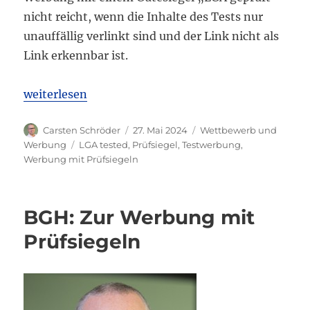
nicht reicht, wenn die Inhalte des Tests nur
unauffällig verlinkt sind und der Link nicht als
Link erkennbar ist.
„OLG Bremen: Bei Online-Werbung mit Gütesiegel re
weiterlesen
Autor
Veröffentlicht
Kategorien
Carsten Schröder
27. Mai 2024
Wettbewerb und
am
Schlagwörter
Werbung
LGA tested
,
Prüfsiegel
,
Testwerbung
,
Werbung mit Prüfsiegeln
BGH: Zur Werbung mit
Prüfsiegeln