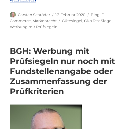
Autor
Veröffentlicht
Kategorien
Carsten Schröder
17. Februar 2020
Blog
,
E-
am
Schlagwörter
Commerce
,
Markenrecht
Gütesiegel
,
Öko Test Siegel
,
Werbung mit Prüfsiegeln
BGH: Werbung mit
Prüfsiegeln nur noch mit
Fundstellenangabe oder
Zusammenfassung der
Prüfkriterien