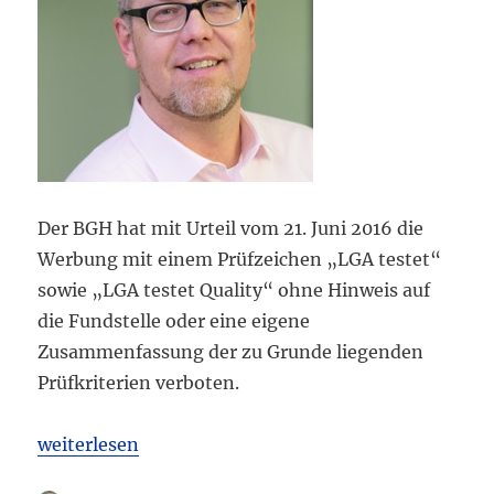
Der BGH hat mit Urteil vom 21. Juni 2016 die
Werbung mit einem Prüfzeichen „LGA testet“
sowie „LGA testet Quality“ ohne Hinweis auf
die Fundstelle oder eine eigene
Zusammenfassung der zu Grunde liegenden
Prüfkriterien verboten.
„BGH: Werbung mit Prüfsiegeln nur noch mit Funds
weiterlesen