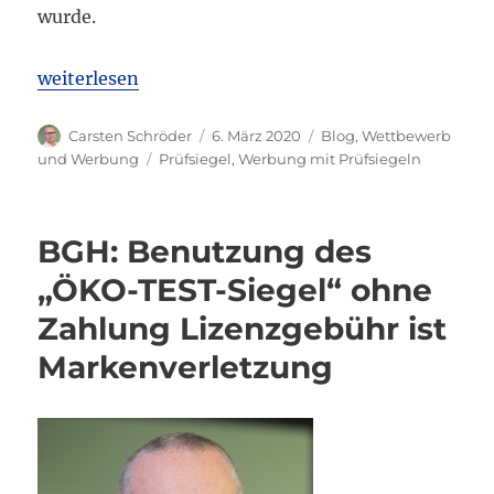
wurde.
„BGH: Zur Werbung mit Prüfsiegeln“
weiterlesen
Autor
Veröffentlicht
Kategorien
Carsten Schröder
6. März 2020
Blog
,
Wettbewerb
am
Schlagwörter
und Werbung
Prüfsiegel
,
Werbung mit Prüfsiegeln
BGH: Benutzung des
„ÖKO-TEST-Siegel“ ohne
Zahlung Lizenzgebühr ist
Markenverletzung