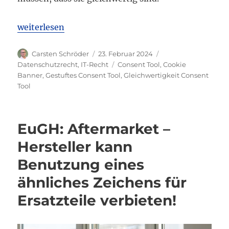
„OLG Köln: Ablehnen- und Zustimmen-Buttons im C
weiterlesen
Autor
Veröffentlicht
Kategorien
Carsten Schröder
23. Februar 2024
am
Schlagwörter
Datenschutzrecht
,
IT-Recht
Consent Tool
,
Cookie
Banner
,
Gestuftes Consent Tool
,
Gleichwertigkeit Consent
Tool
EuGH: Aftermarket –
Hersteller kann
Benutzung eines
ähnliches Zeichens für
Ersatzteile verbieten!