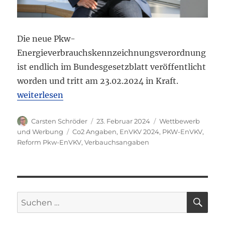
Die neue Pkw-
Energieverbrauchskennzeichnungsverordnung
ist endlich im Bundesgesetzblatt veröffentlicht
worden und tritt am 23.02.2024 in Kraft.
„Die neue Pkw-Energieverbrauchskennzeichnungsv
weiterlesen
Autor
Veröffentlicht
Kategorien
Carsten Schröder
23. Februar 2024
Wettbewerb
am
Schlagwörter
und Werbung
Co2 Angaben
,
EnVKV 2024
,
PKW-EnVKV
,
Reform Pkw-EnVKV
,
Verbauchsangaben
SU
Suchen
nach: