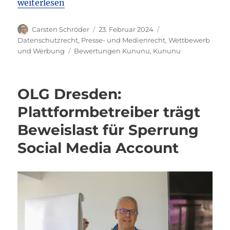
„OLG Hamburg: Kununu muss Identität des Bewerte
weiterlesen
Autor
Veröffentlicht
Kategorien
Carsten Schröder
23. Februar 2024
am
Datenschutzrecht
,
Presse- und Medienrecht
,
Wettbewerb
Schlagwörter
und Werbung
Bewertungen Kununu
,
Kununu
OLG Dresden:
Plattformbetreiber trägt
Beweislast für Sperrung
Social Media Account