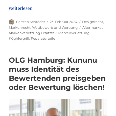
„EuGH: Aftermarket – Hersteller kann Benutzung ein
weiterlesen
Autor
Veröffentlicht
Kategorien
Carsten Schröder
23. Februar 2024
Designrecht
,
am
Schlagwörter
Markenrecht
,
Wettbewerb und Werbung
Aftermarket
,
Markenverletzung Ersatzteil
,
Markenverletzung
Küghlergrill
,
Reparaturteile
OLG Hamburg: Kununu
muss Identität des
Bewertenden preisgeben
oder Bewertung löschen!