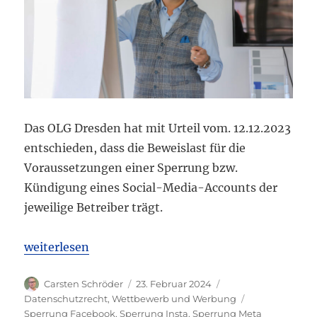
Das OLG Dresden hat mit Urteil vom. 12.12.2023
entschieden, dass die Beweislast für die
Voraussetzungen einer Sperrung bzw.
Kündigung eines Social-Media-Accounts der
jeweilige Betreiber trägt.
„OLG Dresden: Plattformbetreiber trägt Beweislast 
weiterlesen
Autor
Veröffentlicht
Kategorien
Carsten Schröder
23. Februar 2024
am
Schlagwörter
Datenschutzrecht
,
Wettbewerb und Werbung
Sperrung Facebook
,
Sperrung Insta
,
Sperrung Meta