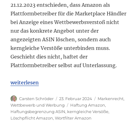
21.12.2023 entschieden, dass Amazon als
Plattformbetreiber für die Marketplace Händler
bei Anzeige eines Wettbewerbsverstoß nicht
nur das konkrete Angebot unter der
angezeigten ASIN löschen, sondern auch
kerngleiche Verstöße unterbinden muss.
Geschieht dies nicht, haftet der
Plattformbetreiber selbst auf Unterlassung.
„OLG Frankfurt a.M.: Kontrollpflichten für Amazon
weiterlesen
Autor
Veröffentlicht
Kategorien
Carsten Schröder
23. Februar 2024
Markenrecht
,
am
Schlagwörter
Wettbewerb und Werbung
Haftung Amazon
,
Haftungsbegrenzung ASIN
,
kerngleiche Versöße
,
Löschpflicht Amazon
,
Wortfilter Amazon