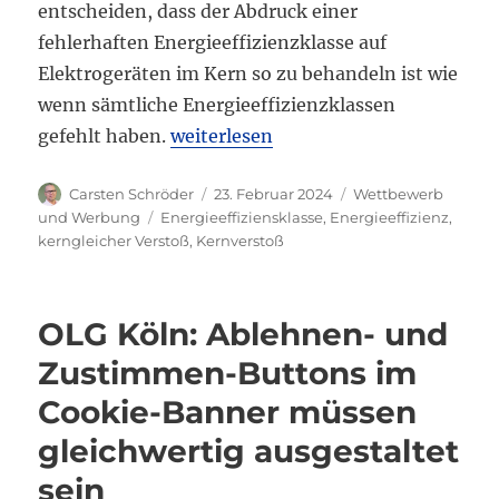
entscheiden, dass der Abdruck einer
fehlerhaften Energieeffizienzklasse auf
Elektrogeräten im Kern so zu behandeln ist wie
wenn sämtliche Energieeffizienzklassen
„OLG Hamm: Falsche Energieeffizienz
gefehlt haben.
weiterlesen
Autor
Veröffentlicht
Kategorien
Carsten Schröder
23. Februar 2024
Wettbewerb
am
Schlagwörter
und Werbung
Energieeffiziensklasse
,
Energieeffizienz
,
kerngleicher Verstoß
,
Kernverstoß
OLG Köln: Ablehnen- und
Zustimmen-Buttons im
Cookie-Banner müssen
gleichwertig ausgestaltet
sein