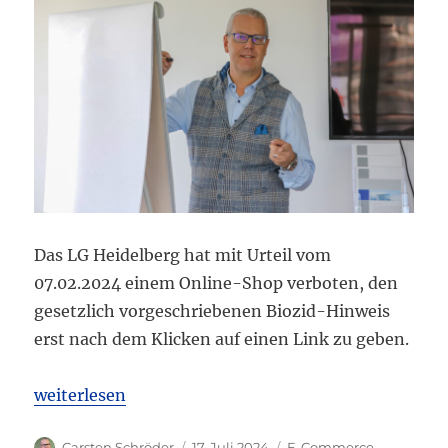
Das LG Heidelberg hat mit Urteil vom
07.02.2024 einem Online-Shop verboten, den
gesetzlich vorgeschriebenen Biozid-Hinweis
erst nach dem Klicken auf einen Link zu geben.
„LG Heidelberg: Verlinkter Biozid-Hinweis in Onl
weiterlesen
Autor
Veröffentlicht
Kategorien
Carsten Schröder
17. Juli 2024
E-Commerce
,