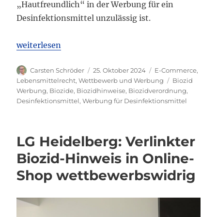
„Hautfreundlich“ in der Werbung für ein
Desinfektionsmittel unzulässig ist.
„BGH: Werbung für Desinfektionsmittel mit „hautf
weiterlesen
Autor
Veröffentlicht
Kategorien
Carsten Schröder
25. Oktober 2024
E-Commerce
,
am
Schlagwörter
Lebensmittelrecht
,
Wettbewerb und Werbung
Biozid
Werbung
,
Biozide
,
Biozidhinweise
,
Biozidverordnung
,
Desinfektionsmittel
,
Werbung für Desinfektionsmittel
LG Heidelberg: Verlinkter
Biozid-Hinweis in Online-
Shop wettbewerbswidrig