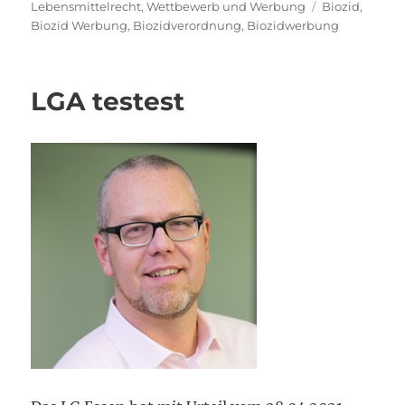
am
Schlagwörter
Lebensmittelrecht
,
Wettbewerb und Werbung
Biozid
,
Biozid Werbung
,
Biozidverordnung
,
Biozidwerbung
LGA testest