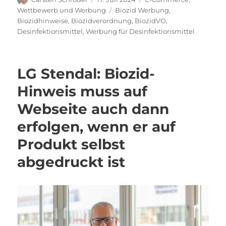
am
Schlagwörter
Wettbewerb und Werbung
Biozid Werbung
,
Biozidhinweise
,
Biozidverordnung
,
BiozidVO
,
Desinfektionsmittel
,
Werbung für Desinfektionsmittel
LG Stendal: Biozid-
Hinweis muss auf
Webseite auch dann
erfolgen, wenn er auf
Produkt selbst
abgedruckt ist