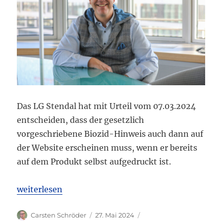
Das LG Stendal hat mit Urteil vom 07.03.2024
entscheiden, dass der gesetzlich
vorgeschriebene Biozid-Hinweis auch dann auf
der Website erscheinen muss, wenn er bereits
auf dem Produkt selbst aufgedruckt ist.
„LG Stendal: Biozid-Hinweis muss auf Webseite auch
weiterlesen
Autor
Veröffentlicht
Kategorien
Carsten Schröder
27. Mai 2024