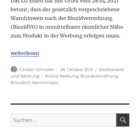
Das LG Essen hat mit Urteil vom 28.04.2021
betont, dass der gesetzlich vorgeschriebene
Warnhinweis nach der Biozidverordnung
(BiozidVO) in unmittelbarer räumlicher Nähe
zum Produkt in der Werbung erfolgen muss.
„LGA testest“
weiterlesen
Autor
Veröffentlicht
Kategorien
Carsten Schröder
28. Oktober 2021
Wettbewerb
am
Schlagwörter
und Werbung
Biozid Werbung
,
Biozidverordnung
,
BiozidVO
,
Warnhinweis
SU
Suchen
nach: