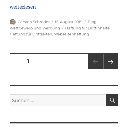
„OLG Frankfurt: Keine Haftung für rechtswidrige We
weiterlesen
Autor
Veröffentlicht
Kategorien
Carsten Schröder
15. August 2019
Blog
,
am
Schlagwörter
Wettbewerb und Werbung
Haftung für Drittinhalte
,
Haftung für Drittseiten
,
Webseitenhaftung
Seitennummerierung
SEITE
1
NÄC
der
HSTE
SEIT
Beiträge
E
SU
Suchen
nach: