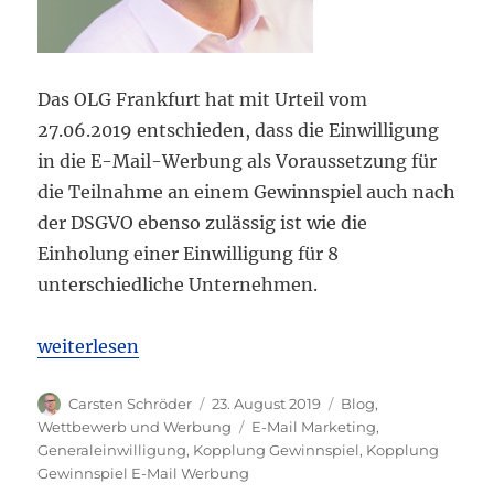
Das OLG Frankfurt hat mit Urteil vom
27.06.2019 entschieden, dass die Einwilligung
in die E-Mail-Werbung als Voraussetzung für
die Teilnahme an einem Gewinnspiel auch nach
der DSGVO ebenso zulässig ist wie die
Einholung einer Einwilligung für 8
unterschiedliche Unternehmen.
„OLG Frankfurt Kopplung zwischen Einwilligung i
weiterlesen
Autor
Veröffentlicht
Kategorien
Carsten Schröder
23. August 2019
Blog
,
am
Schlagwörter
Wettbewerb und Werbung
E-Mail Marketing
,
Generaleinwilligung
,
Kopplung Gewinnspiel
,
Kopplung
Gewinnspiel E-Mail Werbung