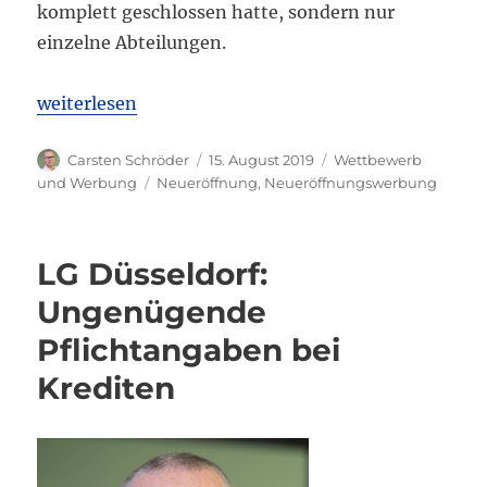
komplett geschlossen hatte, sondern nur
einzelne Abteilungen.
„OLG Düsseldorf: Werbung mit Neueröffnung“
weiterlesen
Autor
Veröffentlicht
Kategorien
Carsten Schröder
15. August 2019
Wettbewerb
am
Schlagwörter
und Werbung
Neueröffnung
,
Neueröffnungswerbung
LG Düsseldorf:
Ungenügende
Pflichtangaben bei
Krediten