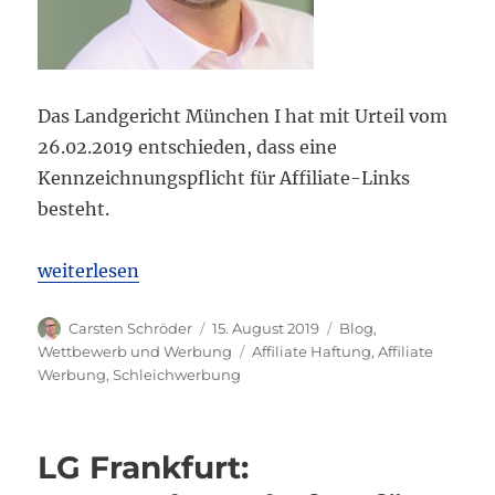
Das Landgericht München I hat mit Urteil vom
26.02.2019 entschieden, dass eine
Kennzeichnungspflicht für Affiliate-Links
besteht.
„LG München I: Kennzeichnungspflicht von Affilia
weiterlesen
Autor
Veröffentlicht
Kategorien
Carsten Schröder
15. August 2019
Blog
,
am
Schlagwörter
Wettbewerb und Werbung
Affiliate Haftung
,
Affiliate
Werbung
,
Schleichwerbung
LG Frankfurt: