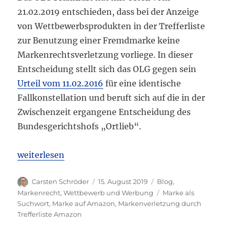
21.02.2019 entschieden, dass bei der Anzeige
von Wettbewerbsprodukten in der Trefferliste
zur Benutzung einer Fremdmarke keine
Markenrechtsverletzung vorliege. In dieser
Entscheidung stellt sich das OLG gegen sein
Urteil vom 11.02.2016
für eine identische
Fallkonstellation und beruft sich auf die in der
Zwischenzeit ergangene Entscheidung des
Bundesgerichtshofs „Ortlieb“.
„OLG Frankfurt: Benutzung Marke als Suchwort au
weiterlesen
Autor
Veröffentlicht
Kategorien
Carsten Schröder
15. August 2019
Blog
,
am
Schlagwörter
Markenrecht
,
Wettbewerb und Werbung
Marke als
Suchwort
,
Marke auf Amazon
,
Markenverletzung durch
Trefferliste Amazon