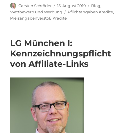
Autor
Veröffentlicht
Kategorien
Carsten Schröder
15. August 2019
Blog
,
am
Schlagwörter
Wettbewerb und Werbung
Pflichtangaben Kredite
,
Preisangabenverstoß Kredite
LG München I:
Kennzeichnungspflicht
von Affiliate-Links