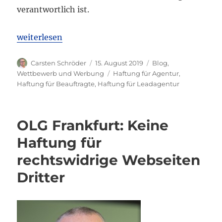
verantwortlich ist.
„LG Frankfurt: Unternehmer haftet für Leadagentu
weiterlesen
Autor
Veröffentlicht
Kategorien
Carsten Schröder
15. August 2019
Blog
,
am
Schlagwörter
Wettbewerb und Werbung
Haftung für Agentur
,
Haftung für Beauftragte
,
Haftung für Leadagentur
OLG Frankfurt: Keine
Haftung für
rechtswidrige Webseiten
Dritter