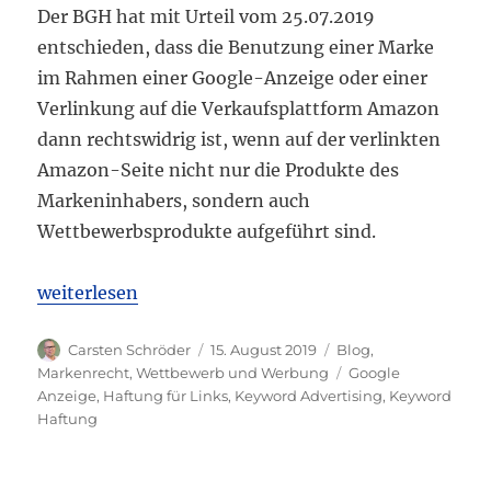
Der BGH hat mit Urteil vom 25.07.2019
entschieden, dass die Benutzung einer Marke
im Rahmen einer Google-Anzeige oder einer
Verlinkung auf die Verkaufsplattform Amazon
dann rechtswidrig ist, wenn auf der verlinkten
Amazon-Seite nicht nur die Produkte des
Markeninhabers, sondern auch
Wettbewerbsprodukte aufgeführt sind.
„BGH: Google-Anzeigen zu Marken mit Verlinkung
weiterlesen
Autor
Veröffentlicht
Kategorien
Carsten Schröder
15. August 2019
Blog
,
am
Schlagwörter
Markenrecht
,
Wettbewerb und Werbung
Google
Anzeige
,
Haftung für Links
,
Keyword Advertising
,
Keyword
Haftung