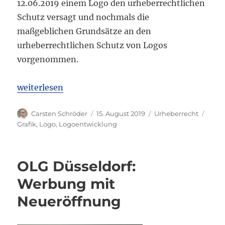
12.06.2019 einem Logo den urheberrechtlichen
Schutz versagt und nochmals die
maßgeblichen Grundsätze an den
urheberrechtlichen Schutz von Logos
vorgenommen.
„OLG Frankfurt: Kein urheberrechtlicher Schutz vo
weiterlesen
Autor
Veröffentlicht
Kategorien
Schl
Carsten Schröder
15. August 2019
Urheberrecht
am
Grafik
,
Logo
,
Logoentwicklung
OLG Düsseldorf:
Werbung mit
Neueröffnung