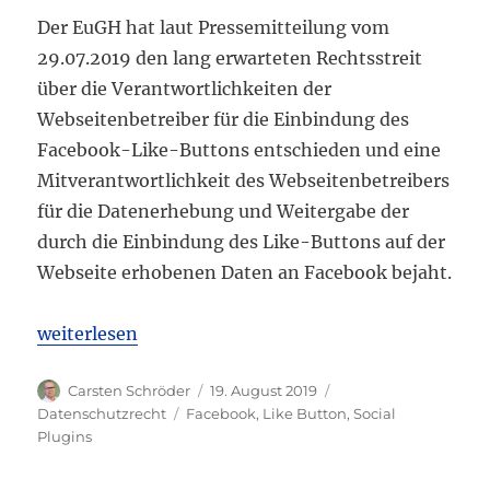
Der EuGH hat laut Pressemitteilung vom
29.07.2019 den lang erwarteten Rechtsstreit
über die Verantwortlichkeiten der
Webseitenbetreiber für die Einbindung des
Facebook-Like-Buttons entschieden und eine
Mitverantwortlichkeit des Webseitenbetreibers
für die Datenerhebung und Weitergabe der
durch die Einbindung des Like-Buttons auf der
Webseite erhobenen Daten an Facebook bejaht.
„EuGH: Auswirkungen des Webseitenbetreibers für
weiterlesen
Autor
Veröffentlicht
Kategorien
Carsten Schröder
19. August 2019
am
Schlagwörter
Datenschutzrecht
Facebook
,
Like Button
,
Social
Plugins