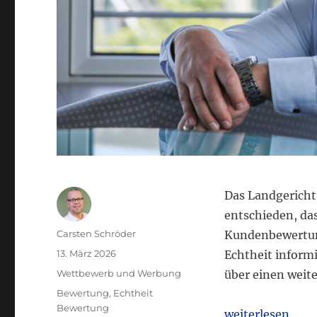
Das Landgericht
entschieden, da
Autor
Carsten Schröder
Kundenbewertung
Veröffentlicht
13. März 2026
Echtheit inform
am
Kategorien
Wettbewerb und Werbung
über einen weit
Schlagwörter
Bewertung
,
Echtheit
Bewertung
„LG Frankfurt: 
weiterlesen