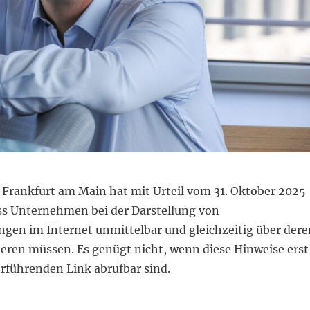
 Frankfurt am Main hat mit Urteil vom 31. Oktober 2025
ss Unternehmen bei der Darstellung von
en im Internet unmittelbar und gleichzeitig über dere
ieren müssen. Es genügt nicht, wenn diese Hinweise erst
erführenden Link abrufbar sind.
Aufklärung und Infos über Online-Kundenbewertungen m