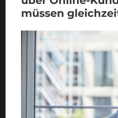
über Online-Ku
müssen gleichzei