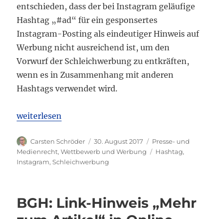
entschieden, dass der bei Instagram geläufige
Hashtag „#ad“ für ein gesponsertes
Instagram-Posting als eindeutiger Hinweis auf
Werbung nicht ausreichend ist, um den
Vorwurf der Schleichwerbung zu entkräften,
wenn es in Zusammenhang mit anderen
Hashtags verwendet wird.
„OLG Celle: Hashtag „#ad“ für Kennzeichnung von
weiterlesen
Autor
Veröffentlicht
Kategorien
Carsten Schröder
30. August 2017
Presse- und
am
Schlagwörter
Medienrecht
,
Wettbewerb und Werbung
Hashtag
,
Instagram
,
Schleichwerbung
BGH: Link-Hinweis „Mehr