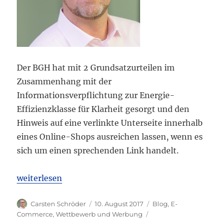
Der BGH hat mit 2 Grundsatzurteilen im
Zusammenhang mit der
Informationsverpflichtung zur Energie-
Effizienzklasse für Klarheit gesorgt und den
Hinweis auf eine verlinkte Unterseite innerhalb
eines Online-Shops ausreichen lassen, wenn es
sich um einen sprechenden Link handelt.
„BGH: Link-Hinweis „Mehr zum Artikel“ in Online-S
weiterlesen
Autor
Veröffentlicht
Kategorien
Carsten Schröder
10. August 2017
Blog
,
E-
am
Schlagwörter
Commerce
,
Wettbewerb und Werbung