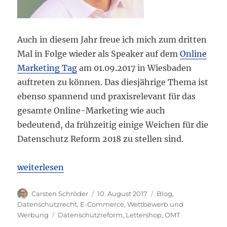
Auch in diesem Jahr freue ich mich zum dritten
Mal in Folge wieder als Speaker auf dem
Online
Marketing Tag
am 01.09.2017 in Wiesbaden
auftreten zu können. Das diesjährige Thema ist
ebenso spannend und praxisrelevant für das
gesamte Online-Marketing wie auch
bedeutend, da frühzeitig einige Weichen für die
Datenschutz Reform 2018 zu stellen sind.
„Carsten Schröder Speaker auf dem OMT 2017 zu: N
weiterlesen
Autor
Veröffentlicht
Kategorien
Carsten Schröder
10. August 2017
Blog
,
am
Datenschutzrecht
,
E-Commerce
,
Wettbewerb und
Schlagwörter
Werbung
Datenschutzreform
,
Lettershop
,
OMT