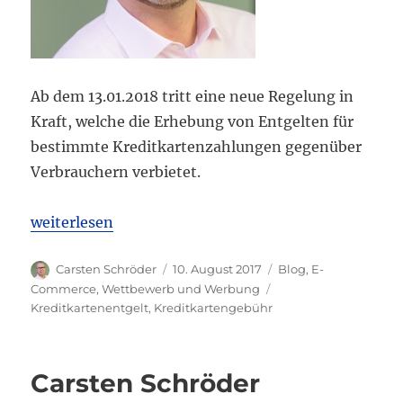
Ab dem 13.01.2018 tritt eine neue Regelung in
Kraft, welche die Erhebung von Entgelten für
bestimmte Kreditkartenzahlungen gegenüber
Verbrauchern verbietet.
„Verbot von Entgelten für die Nutzung bargeldloser
weiterlesen
Autor
Veröffentlicht
Kategorien
Carsten Schröder
10. August 2017
Blog
,
E-
am
Schlagwörter
Commerce
,
Wettbewerb und Werbung
Kreditkartenentgelt
,
Kreditkartengebühr
Carsten Schröder