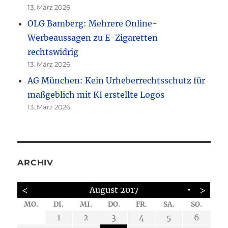
13. März 2026
OLG Bamberg: Mehrere Online-
Werbeaussagen zu E-Zigaretten
rechtswidrig
13. März 2026
AG München: Kein Urheberrechtsschutz für
maßgeblich mit KI erstellte Logos
13. März 2026
ARCHIV
<
>
August 2017
▼
MO.
DI.
MI.
DO.
FR.
SA.
SO.
6
6
6
6
2
4
5
4
4
4
2
4
2
5
5
2
7
7
7
3
1
1
1
2
3
4
5
6