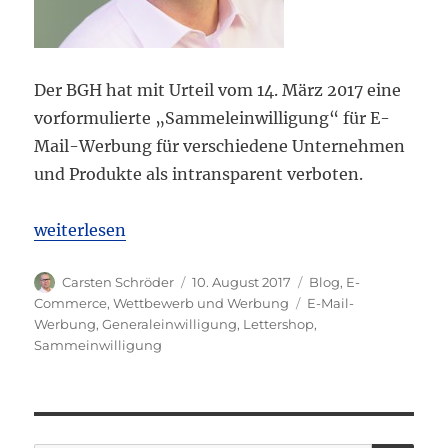
Der BGH hat mit Urteil vom 14. März 2017 eine
vorformulierte „Sammeleinwilligung“ für E-
Mail-Werbung für verschiedene Unternehmen
und Produkte als intransparent verboten.
„BGH gibt Lettershops Steine statt Brot und verb
weiterlesen
Autor
Veröffentlicht
Kategorien
Carsten Schröder
10. August 2017
Blog
,
E-
am
Schlagwörter
Commerce
,
Wettbewerb und Werbung
E-Mail-
Werbung
,
Generaleinwilligung
,
Lettershop
,
Sammeinwilligung