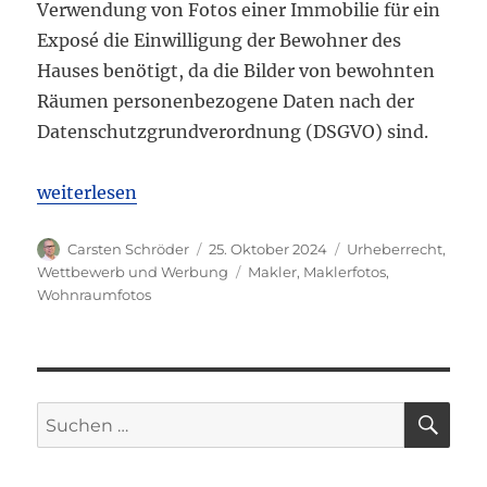
Verwendung von Fotos einer Immobilie für ein
Exposé die Einwilligung der Bewohner des
Hauses benötigt, da die Bilder von bewohnten
Räumen personenbezogene Daten nach der
Datenschutzgrundverordnung (DSGVO) sind.
„LG Frankenthal: Keine Freigabe Wohnraumfotos 
weiterlesen
Autor
Veröffentlicht
Kategorien
Carsten Schröder
25. Oktober 2024
Urheberrecht
,
am
Schlagwörter
Wettbewerb und Werbung
Makler
,
Maklerfotos
,
Wohnraumfotos
SU
Suchen
nach: