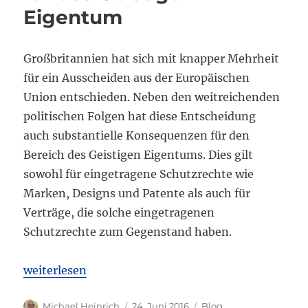
Eigentum
Großbritannien hat sich mit knapper Mehrheit
für ein Ausscheiden aus der Europäischen
Union entschieden. Neben den weitreichenden
politischen Folgen hat diese Entscheidung
auch substantielle Konsequenzen für den
Bereich des Geistigen Eigentums. Dies gilt
sowohl für eingetragene Schutzrechte wie
Marken, Designs und Patente als auch für
Verträge, die solche eingetragenen
Schutzrechte zum Gegenstand haben.
„Der Brexit und die Folgen für das Geistige Eigent
weiterlesen
Autor
Veröffentlicht
Kategorien
Michael Heinrich
24. Juni 2016
Blog
,