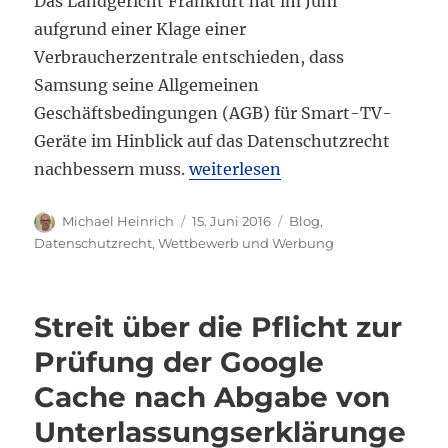
Das Landgericht Frankfurt hat im Juni
aufgrund einer Klage einer
Verbraucherzentrale entschieden, dass
Samsung seine Allgemeinen
Geschäftsbedingungen (AGB) für Smart-TV-
Geräte im Hinblick auf das Datenschutzrecht
„Landgericht Frankfurt: Samsu
nachbessern muss.
weiterlesen
Autor
Veröffentlicht
Kategorien
Michael Heinrich
15. Juni 2016
Blog
,
am
Datenschutzrecht
,
Wettbewerb und Werbung
Streit über die Pflicht zur
Prüfung der Google
Cache nach Abgabe von
Unterlassungserklärunge