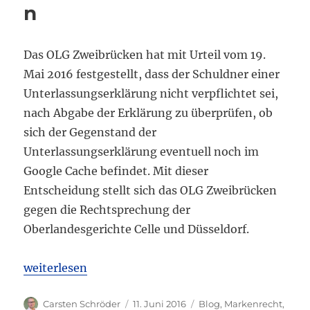
n
Das OLG Zweibrücken hat mit Urteil vom 19.
Mai 2016 festgestellt, dass der Schuldner einer
Unterlassungserklärung nicht verpflichtet sei,
nach Abgabe der Erklärung zu überprüfen, ob
sich der Gegenstand der
Unterlassungserklärung eventuell noch im
Google Cache befindet. Mit dieser
Entscheidung stellt sich das OLG Zweibrücken
gegen die Rechtsprechung der
Oberlandesgerichte Celle und Düsseldorf.
„Streit über die Pflicht zur Prüfung der Google Ca
weiterlesen
Autor
Veröffentlicht
Kategorien
Carsten Schröder
11. Juni 2016
Blog
,
Markenrecht
,