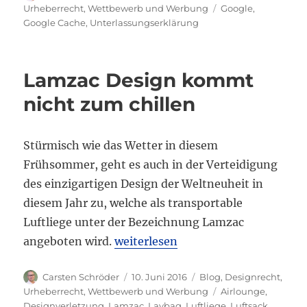
am
Schlagwörter
Urheberrecht
,
Wettbewerb und Werbung
Google
,
Google Cache
,
Unterlassungserklärung
Lamzac Design kommt
nicht zum chillen
Stürmisch wie das Wetter in diesem
Frühsommer, geht es auch in der Verteidigung
des einzigartigen Design der Weltneuheit in
diesem Jahr zu, welche als transportable
Luftliege unter der Bezeichnung Lamzac
„Lamzac Design kommt nicht zum 
angeboten wird.
weiterlesen
Autor
Veröffentlicht
Kategorien
Carsten Schröder
10. Juni 2016
Blog
,
Designrecht
,
am
Schlagwörter
Urheberrecht
,
Wettbewerb und Werbung
Airlounge
,
Designverletzung
,
Lamzac
,
Laybag
,
Luftliege
,
Luftsack