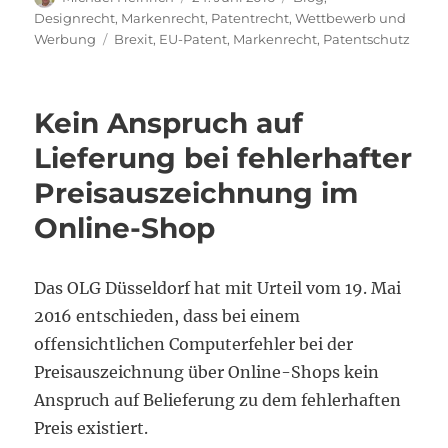
am
Designrecht
,
Markenrecht
,
Patentrecht
,
Wettbewerb und
Schlagwörter
Werbung
Brexit
,
EU-Patent
,
Markenrecht
,
Patentschutz
Kein Anspruch auf
Lieferung bei fehlerhafter
Preisauszeichnung im
Online-Shop
Das OLG Düsseldorf hat mit Urteil vom 19. Mai
2016 entschieden, dass bei einem
offensichtlichen Computerfehler bei der
Preisauszeichnung über Online-Shops kein
Anspruch auf Belieferung zu dem fehlerhaften
Preis existiert.