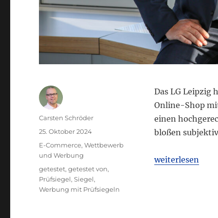
Das LG Leipzig 
Online-Shop mit 
Autor
Carsten Schröder
einen hochgerec
Veröffentlicht
25. Oktober 2024
bloßen subjekti
am
Kategorien
E-Commerce
,
Wettbewerb
und Werbung
„LG Leipzig: We
weiterlesen
Schlagwörter
getestet
,
getestet von
,
Prüfsiegel
,
Siegel
,
Werbung mit Prüfsiegeln