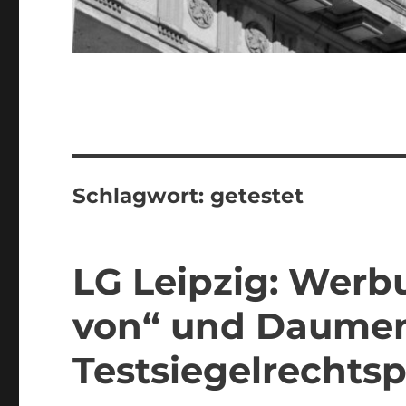
Schlagwort:
getestet
LG Leipzig: Werb
von“ und Daumen 
Testsiegelrechts