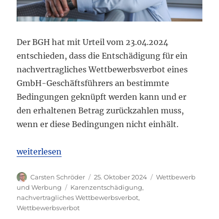
Der BGH hat mit Urteil vom 23.04.2024
entschieden, dass die Entschädigung für ein
nachvertragliches Wettbewerbsverbot eines
GmbH-Geschäftsführers an bestimmte
Bedingungen geknüpft werden kann und er
den erhaltenen Betrag zurückzahlen muss,
wenn er diese Bedingungen nicht einhält.
„BGH: Entschädigung für nachvertragliches Wettb
weiterlesen
Autor
Veröffentlicht
Kategorien
Carsten Schröder
25. Oktober 2024
Wettbewerb
am
Schlagwörter
und Werbung
Karenzentschädigung
,
nachvertragliches Wettbewerbsverbot
,
Wettbewerbsverbot