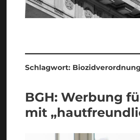
Schlagwort:
Biozidverordnun
BGH: Werbung für
mit „hautfreundli