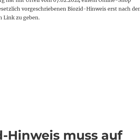
rg hat mit Urteil vom 07.02.2024 einem Online-Shop
esetzlich vorgeschriebenen Biozid-Hinweis erst nach d
n Link zu geben.
 Verlinkter Biozid-Hinweis in Online-Shop wettbewerbs
id-Hinweis muss auf