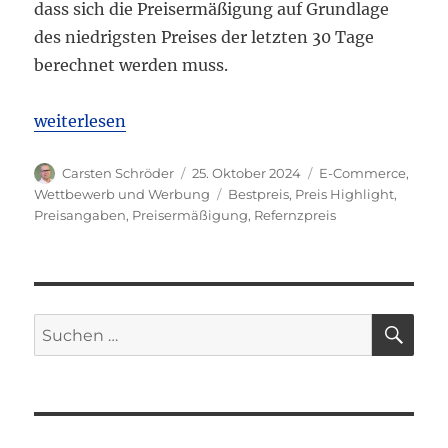
dass sich die Preisermäßigung auf Grundlage
des niedrigsten Preises der letzten 30 Tage
berechnet werden muss.
„EuGH: Werbung mit Rabatt muss sich auf niedrigste
weiterlesen
Autor
Veröffentlicht
Kategorien
Carsten Schröder
25. Oktober 2024
E-Commerce
,
am
Schlagwörter
Wettbewerb und Werbung
Bestpreis
,
Preis Highlight
,
Preisangaben
,
Preisermäßigung
,
Refernzpreis
SU
Suchen
nach: