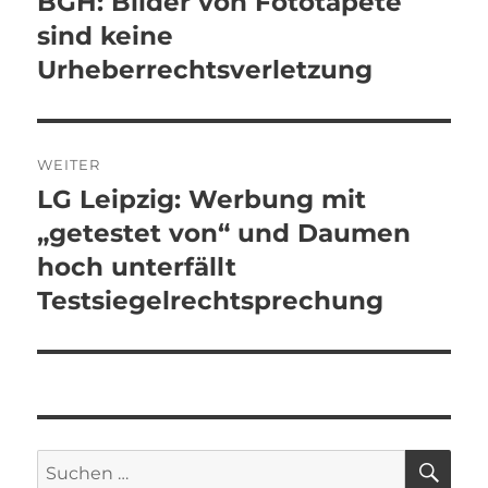
BGH: Bilder von Fototapete
Vorheriger
Beitrag:
sind keine
Urheberrechtsverletzung
WEITER
LG Leipzig: Werbung mit
Nächster
Beitrag:
„getestet von“ und Daumen
hoch unterfällt
Testsiegelrechtsprechung
SU
Suchen