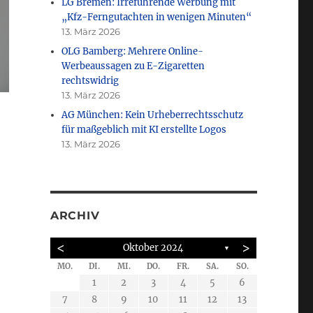
LG Bremen: Irreführende Werbung mit
„Kfz-Ferngutachten in wenigen Minuten“
13. März 2026
OLG Bamberg: Mehrere Online-
Werbeaussagen zu E-Zigaretten
rechtswidrig
13. März 2026
AG München: Kein Urheberrechtsschutz
für maßgeblich mit KI erstellte Logos
13. März 2026
ARCHIV
estsiegelrechtsprechung“
<
>
Oktober 2024
▼
MO.
DI.
MI.
DO.
FR.
SA.
SO.
6
6
6
4
5
5
2
5
4
4
5
3
3
3
3
3
1
1
1
1
6
6
6
6
2
7
4
5
4
4
7
4
2
4
7
2
5
5
2
3
1
1
1
2
3
4
5
6
10
10
10
12
10
12
10
12
12
13
13
13
11
11
11
9
8
7
8
8
7
8
14
12
14
14
10
12
12
13
13
13
13
11
11
11
11
11
9
9
9
9
8
8
7
8
9
10
11
12
13