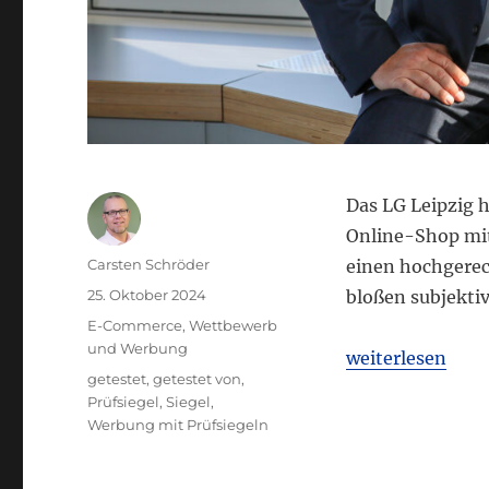
Das LG Leipzig 
Online-Shop mit 
Autor
Carsten Schröder
einen hochgerec
Veröffentlicht
25. Oktober 2024
bloßen subjekti
am
Kategorien
E-Commerce
,
Wettbewerb
und Werbung
„LG Leipzig: We
weiterlesen
Schlagwörter
getestet
,
getestet von
,
Prüfsiegel
,
Siegel
,
Werbung mit Prüfsiegeln