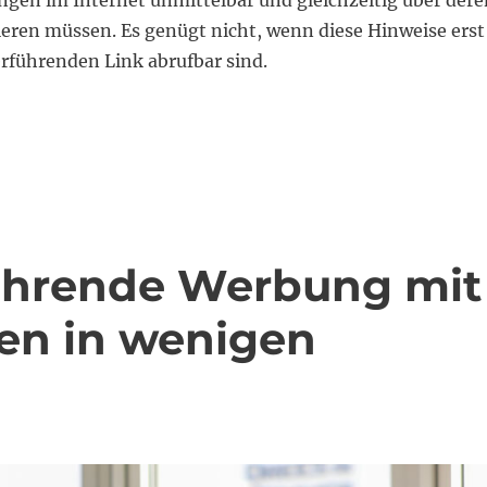
en im Internet unmittelbar und gleichzeitig über dere
ieren müssen. Es genügt nicht, wenn diese Hinweise erst
erführenden Link abrufbar sind.
Aufklärung und Infos über Online-Kundenbewertungen m
führende Werbung mit
en in wenigen