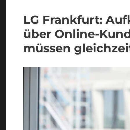
LG Frankfurt: Auf
über Online-Ku
müssen gleichzei