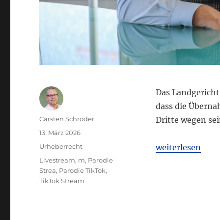
Das Landgericht
dass die Überna
Autor
Carsten Schröder
Dritte wegen sei
Veröffentlicht
13. März 2026
am
Kategorien
„LG Köln: Nutzu
Urheberrecht
weiterlesen
Schlagwörter
Livestream
,
m
,
Parodie
Strea
,
Parodie TikTok
,
TikTok Stream