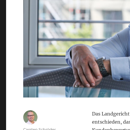
Das Landgericht
entschieden, da
Autor
Carsten Schröder