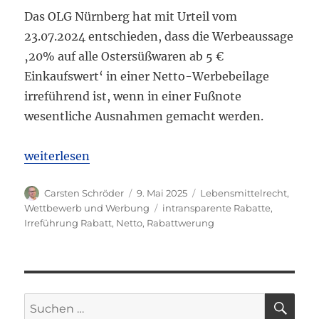
Das OLG Nürnberg hat mit Urteil vom
23.07.2024 entschieden, dass die Werbeaussage
‚20% auf alle Ostersüßwaren ab 5 €
Einkaufswert‘ in einer Netto-Werbebeilage
irreführend ist, wenn in einer Fußnote
wesentliche Ausnahmen gemacht werden.
„OLG Nürnberg: Unzulässige Netto-Rabattwerbung m
weiterlesen
Autor
Veröffentlicht
Kategorien
Carsten Schröder
9. Mai 2025
Lebensmittelrecht
,
am
Schlagwörter
Wettbewerb und Werbung
intransparente Rabatte
,
Irreführung Rabatt
,
Netto
,
Rabattwerung
SU
Suchen