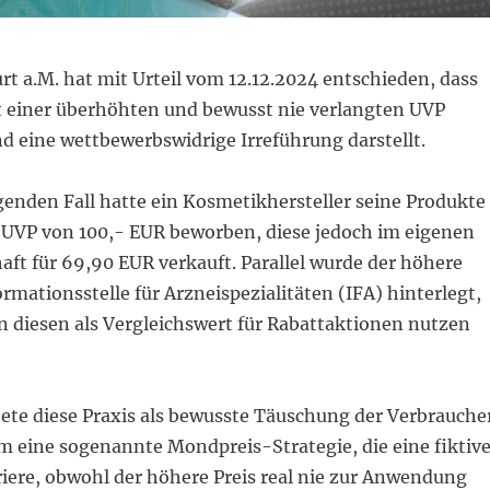
t a.M. hat mit Urteil vom 12.12.2024 entschieden, dass
 einer überhöhten und bewusst nie verlangten UVP
nd eine wettbewerbswidrige Irreführung darstellt.
genden Fall hatte ein Kosmetikhersteller seine Produkte
r UVP von 100,- EUR beworben, diese jedoch im eigenen
ft für 69,90 EUR verkauft. Parallel wurde der höhere
formationsstelle für Arzneispezialitäten (IFA) hinterlegt,
 diesen als Vergleichswert für Rabattaktionen nutzen
ete diese Praxis als bewusste Täuschung der Verbraucher
1
1
1
2
2
2
1
1
1
1
1
2
2
2
2
2
3
3
3
1
1
1
4
2
4
4
2
2
3
3
3
3
3
1
1
1
1
1
5
2
4
2
2
4
5
2
4
2
5
4
4
3
3
3
1
m eine sogenannte Mondpreis-Strategie, die eine fiktiv
6
6
6
8
5
7
5
5
2
7
8
5
7
5
8
4
2
7
7
3
3
3
9
6
6
6
9
6
6
9
8
7
8
8
4
4
5
8
7
7
8
4
3
3
10
10
10
9
9
9
6
9
9
7
8
7
7
4
7
5
7
5
4
8
8
5
10
10
10
10
10
11
11
11
9
6
6
9
9
6
8
8
8
5
8
8
7
5
12
10
12
12
10
10
11
11
11
11
11
9
9
9
6
9
9
6
7
7
8
7
riere, obwohl der höhere Preis real nie zur Anwendung