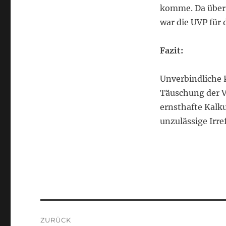
komme. Da über 
war die UVP für 
Fazit:
Unverbindliche 
Täuschung der V
ernsthafte Kalku
unzulässige Irr
Beitragsnavigation
ZURÜCK