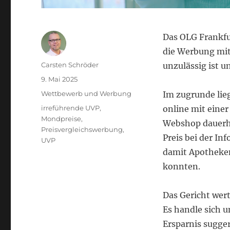
Das OLG Frankfur
die Werbung mit
Autor
Carsten Schröder
unzulässig ist u
Veröffentlicht
9. Mai 2025
am
Kategorien
Wettbewerb und Werbung
Im zugrunde lie
Schlagwörter
irreführende UVP
,
online mit eine
Mondpreise
,
Webshop dauerha
Preisvergleichswerbung
,
Preis bei der In
UVP
damit Apotheken
konnten.
Das Gericht wert
Es handle sich u
Ersparnis sugge