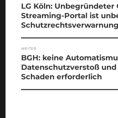
LG Köln: Unbegründeter 
Vorheriger
Beitrag:
Streaming-Portal ist unb
Schutzrechtsverwarnun
WEITER
BGH: keine Automatismu
Nächster
Beitrag:
Datenschutzverstoß und 
Schaden erforderlich