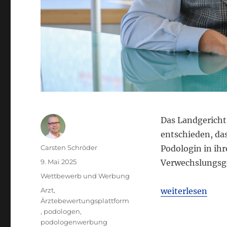
Das Landgericht 
entschieden, da
Autor
Carsten Schröder
Podologin in ihr
Veröffentlicht
9. Mai 2025
Verwechslungsge
am
Kategorien
Wettbewerb und Werbung
Schlagwörter
„LG Düsseldorf:
Arzt
,
weiterlesen
Ärztebewertungsplattform
,
podologen
,
podologenwerbung