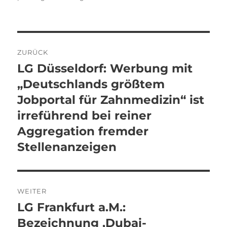
Beitragsnavigation
ZURÜCK
LG Düsseldorf: Werbung mit
Vorheriger
Beitrag:
„Deutschlands größtem
Jobportal für Zahnmedizin“ ist
irreführend bei reiner
Aggregation fremder
Stellenanzeigen
WEITER
LG Frankfurt a.M.:
Nächster
Beitrag:
Bezeichnung ‚Dubai-