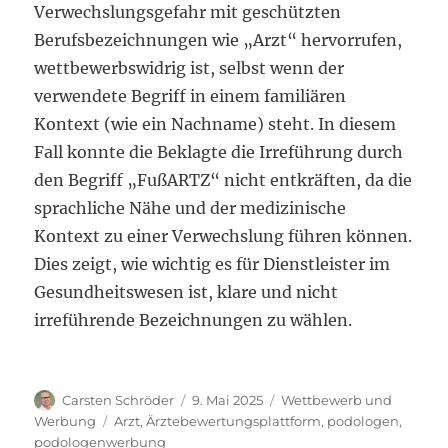
Verwechslungsgefahr mit geschützten
Berufsbezeichnungen wie „Arzt“ hervorrufen,
wettbewerbswidrig ist, selbst wenn der
verwendete Begriff in einem familiären
Kontext (wie ein Nachname) steht. In diesem
Fall konnte die Beklagte die Irreführung durch
den Begriff „FußARTZ“ nicht entkräften, da die
sprachliche Nähe und der medizinische
Kontext zu einer Verwechslung führen können.
Dies zeigt, wie wichtig es für Dienstleister im
Gesundheitswesen ist, klare und nicht
irreführende Bezeichnungen zu wählen.
Autor
Veröffentlicht
Kategorien
Carsten Schröder
9. Mai 2025
Wettbewerb und
am
Schlagwörter
Werbung
Arzt
,
Ärztebewertungsplattform
,
podologen
,
podologenwerbung