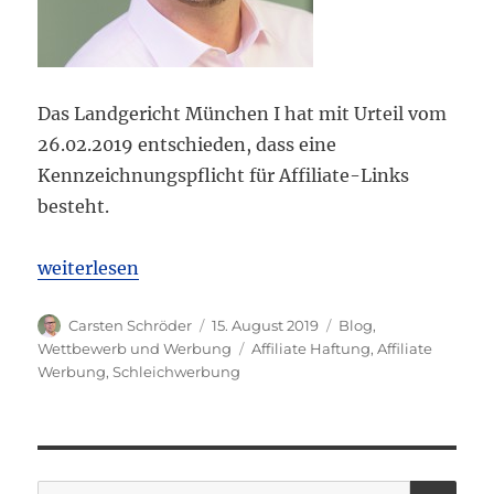
Das Landgericht München I hat mit Urteil vom
26.02.2019 entschieden, dass eine
Kennzeichnungspflicht für Affiliate-Links
besteht.
„LG München I: Kennzeichnungspflicht von Affilia
weiterlesen
Autor
Veröffentlicht
Kategorien
Carsten Schröder
15. August 2019
Blog
,
am
Schlagwörter
Wettbewerb und Werbung
Affiliate Haftung
,
Affiliate
Werbung
,
Schleichwerbung
SU