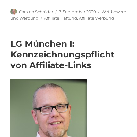
Autor
Veröffentlicht
Kategorien
Carsten Schröder
7. September 2020
Wettbewerb
am
Schlagwörter
und Werbung
Affiliate Haftung
,
Affiliate Werbung
LG München I:
Kennzeichnungspflicht
von Affiliate-Links