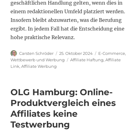
geschäftlichen Handlung gelten, wenn dies in
einem redaktionellen Umfeld platziert werden.
Insofern bleibt abzuwarten, was die Berufung
ergibt. In jedem Fall hat die Entscheidung eine
hohe praktische Relevanz.
Autor
Veröffentlicht
Kategorien
Carsten Schröder
25. Oktober 2024
E-Commerce
,
am
Schlagwörter
Wettbewerb und Werbung
Affiliate Haftung
,
Affiliate
Link
,
Affiliate Werbung
OLG Hamburg: Online-
Produktvergleich eines
Affiliates keine
Testwerbung