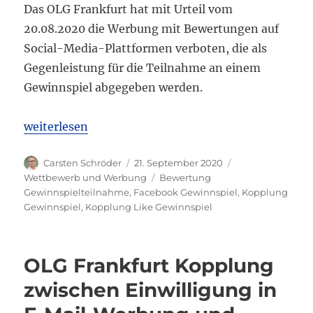
Das OLG Frankfurt hat mit Urteil vom
20.08.2020 die Werbung mit Bewertungen auf
Social-Media-Plattformen verboten, die als
Gegenleistung für die Teilnahme an einem
Gewinnspiel abgegeben werden.
„OLG Frankfurt: Werbung mit Facebook-Bewertung
weiterlesen
Autor
Veröffentlicht
Kategorien
Carsten Schröder
21. September 2020
am
Schlagwörter
Wettbewerb und Werbung
Bewertung
Gewinnspielteilnahme
,
Facebook Gewinnspiel
,
Kopplung
Gewinnspiel
,
Kopplung Like Gewinnspiel
OLG Frankfurt Kopplung
zwischen Einwilligung in