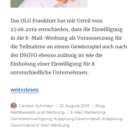
Das OLG Frankfurt hat mit Urteil vom
27.06.2019 entschieden, dass die Einwilligung
in die E-Mail-Werbung als Voraussetzung für
die Teilnahme an einem Gewinnspiel auch nach
der DSGVO ebenso zulässig ist wie die
Einholung einer Einwilligung für 8
unterschiedliche Unternehmen.
„OLG Frankfurt Kopplung zwischen Einwilligung i
weiterlesen
Autor
Veröffentlicht
Kategorien
Carsten Schröder
23. August 2019
Blog
,
am
Schlagwörter
Wettbewerb und Werbung
E-Mail Marketing
,
Generaleinwilligung
,
Kopplung Gewinnspiel
,
Kopplung
Gewinnspiel E-Mail Werbung