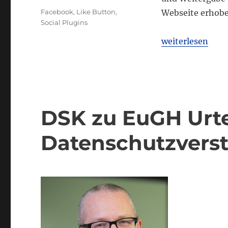
Schlagwörter
Facebook
,
Like Button
,
Webseite erhobe
Social Plugins
„EuGH: Auswirku
weiterlesen
DSK zu EuGH Urtei
Datenschutzvers