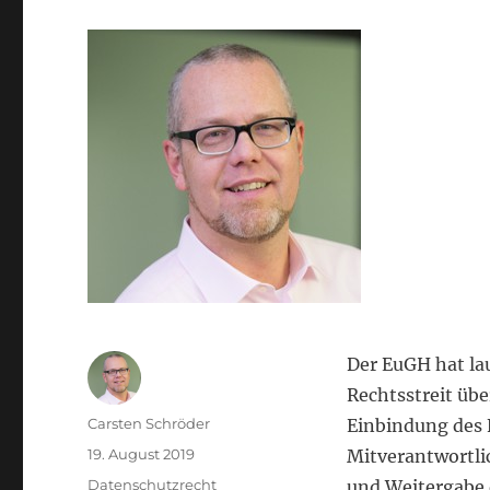
Der EuGH hat la
Rechtsstreit übe
Autor
Carsten Schröder
Einbindung des 
Veröffentlicht
19. August 2019
Mitverantwortli
am
Kategorien
Datenschutzrecht
und Weitergabe 