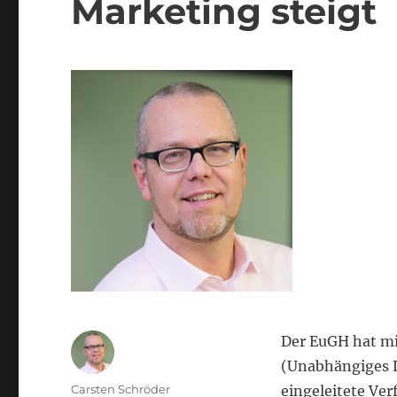
Marketing steigt
Der EuGH hat mi
(Unabhängiges 
Autor
Carsten Schröder
eingeleitete Ve