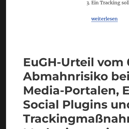
Ein Tracking sol
„DSK zu EuGH Ur
weiterlesen
EuGH-Urteil vom 
Abmahnrisiko bei
Media-Portalen, 
Social Plugins un
Trackingmaßnahm