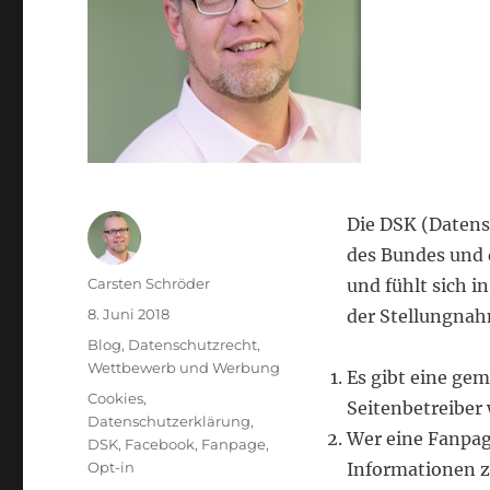
Die DSK (Daten
des Bundes und 
Autor
Carsten Schröder
und fühlt sich i
Veröffentlicht
8. Juni 2018
der Stellungnah
am
Kategorien
Blog
,
Datenschutzrecht
,
Wettbewerb und Werbung
Es gibt eine g
Schlagwörter
Cookies
,
Seitenbetreiber 
Datenschutzerklärung
,
Wer eine Fanpag
DSK
,
Facebook
,
Fanpage
,
Opt-in
Informationen z