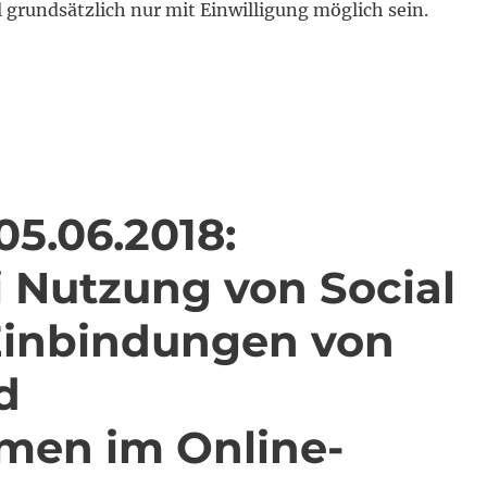
l grundsätzlich nur mit Einwilligung möglich sein.
teil zur Haftung für Datenschutzverstöße von Faceboo
05.06.2018:
 Nutzung von Social
Einbindungen von
d
en im Online-