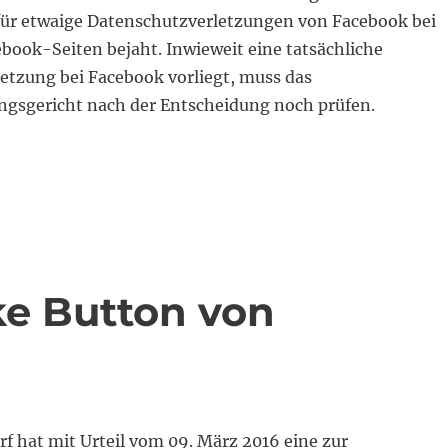
r etwaige Datenschutzverletzungen von Facebook bei
book-Seiten bejaht. Inwieweit eine tatsächliche
etzung bei Facebook vorliegt, muss das
gsgericht nach der Entscheidung noch prüfen.
m 05.06.2018: Abmahnrisiko bei Nutzung von Social Me
ke Button von
f hat mit Urteil vom 09. März 2016 eine zur