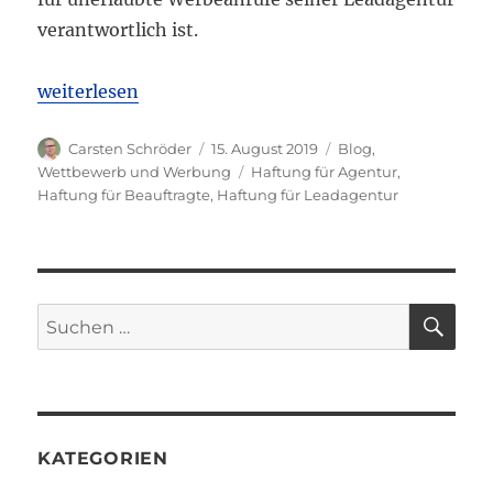
verantwortlich ist.
„LG Frankfurt: Unternehmer haftet für Leadagentu
weiterlesen
Autor
Veröffentlicht
Kategorien
Carsten Schröder
15. August 2019
Blog
,
am
Schlagwörter
Wettbewerb und Werbung
Haftung für Agentur
,
Haftung für Beauftragte
,
Haftung für Leadagentur
SU
Suchen
nach:
KATEGORIEN