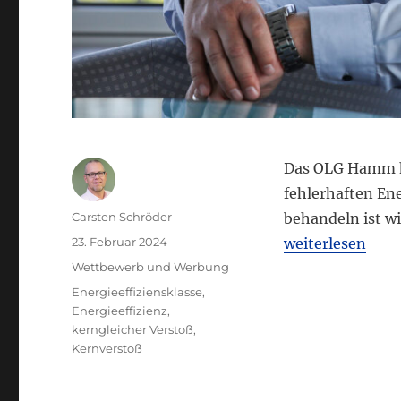
Das OLG Hamm ha
fehlerhaften Ene
Autor
Carsten Schröder
behandeln ist w
Veröffentlicht
„OLG Hamm: Fals
23. Februar 2024
weiterlesen
am
Kategorien
Wettbewerb und Werbung
Schlagwörter
Energieeffiziensklasse
,
Energieeffizienz
,
kerngleicher Verstoß
,
Kernverstoß