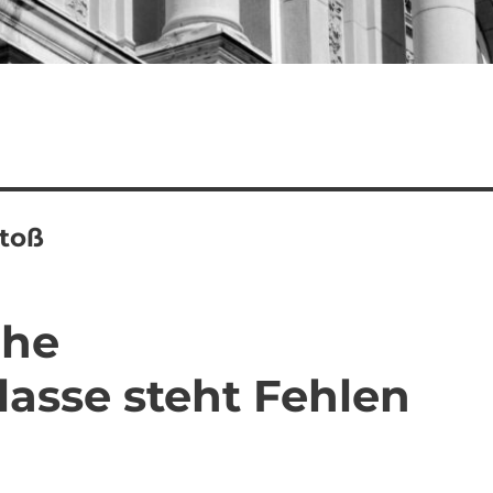
stoß
che
lasse steht Fehlen