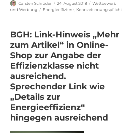
Autor
Veröffentlicht
Kategorien
Carsten Schröder
24. August 2018
Wettbewerb
am
Schlagwörter
und Werbung
Energieeffizienz
,
Kennzeichnungspflicht
BGH: Link-Hinweis „Mehr
zum Artikel“ in Online-
Shop zur Angabe der
Effizienzklasse nicht
ausreichend.
Sprechender Link wie
„Details zur
Energieeffizienz“
hingegen ausreichend