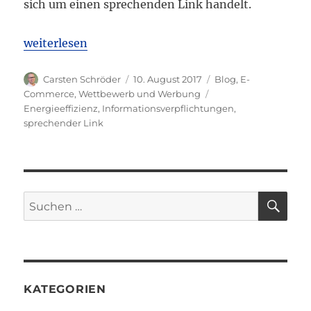
sich um einen sprechenden Link handelt.
„BGH: Link-Hinweis „Mehr zum Artikel“ in Online-S
weiterlesen
Autor
Veröffentlicht
Kategorien
Carsten Schröder
10. August 2017
Blog
,
E-
am
Schlagwörter
Commerce
,
Wettbewerb und Werbung
Energieeffizienz
,
Informationsverpflichtungen
,
sprechender Link
SU
Suchen
nach:
KATEGORIEN