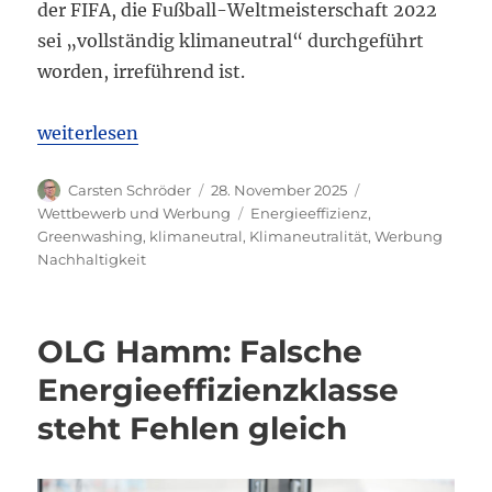
der FIFA, die Fußball-Weltmeisterschaft 2022
sei „vollständig klimaneutral“ durchgeführt
worden, irreführend ist.
„LG Berlin II: FIFA-Werbung mit „vollständig kli
weiterlesen
Autor
Veröffentlicht
Kategorien
Carsten Schröder
28. November 2025
am
Schlagwörter
Wettbewerb und Werbung
Energieeffizienz
,
Greenwashing
,
klimaneutral
,
Klimaneutralität
,
Werbung
Nachhaltigkeit
OLG Hamm: Falsche
Energieeffizienzklasse
steht Fehlen gleich