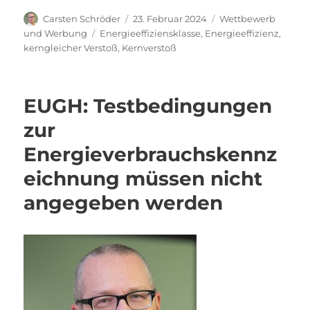
Autor
Veröffentlicht
Kategorien
Carsten Schröder
23. Februar 2024
Wettbewerb
am
Schlagwörter
und Werbung
Energieeffiziensklasse
,
Energieeffizienz
,
kerngleicher Verstoß
,
Kernverstoß
EUGH: Testbedingungen
zur
Energieverbrauchskennz
eichnung müssen nicht
angegeben werden