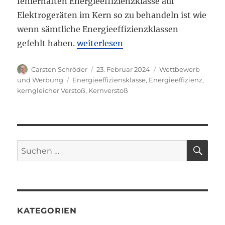
fehlerhaften Energieeffizienzklasse auf
Elektrogeräten im Kern so zu behandeln ist wie
wenn sämtliche Energieeffizienzklassen
„OLG Hamm: Falsche Energieeffizienz
gefehlt haben.
weiterlesen
Autor
Veröffentlicht
Kategorien
Carsten Schröder
23. Februar 2024
Wettbewerb
am
Schlagwörter
und Werbung
Energieeffiziensklasse
,
Energieeffizienz
,
kerngleicher Verstoß
,
Kernverstoß
SU
Suchen
nach:
KATEGORIEN