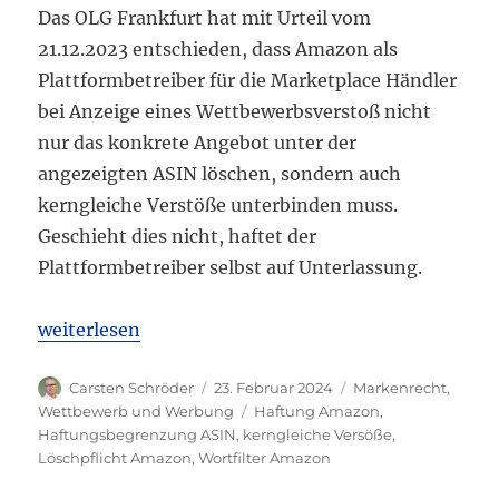
Das OLG Frankfurt hat mit Urteil vom
21.12.2023 entschieden, dass Amazon als
Plattformbetreiber für die Marketplace Händler
bei Anzeige eines Wettbewerbsverstoß nicht
nur das konkrete Angebot unter der
angezeigten ASIN löschen, sondern auch
kerngleiche Verstöße unterbinden muss.
Geschieht dies nicht, haftet der
Plattformbetreiber selbst auf Unterlassung.
„OLG Frankfurt a.M.: Kontrollpflichten für Amazon
weiterlesen
Autor
Veröffentlicht
Kategorien
Carsten Schröder
23. Februar 2024
Markenrecht
,
am
Schlagwörter
Wettbewerb und Werbung
Haftung Amazon
,
Haftungsbegrenzung ASIN
,
kerngleiche Versöße
,
Löschpflicht Amazon
,
Wortfilter Amazon