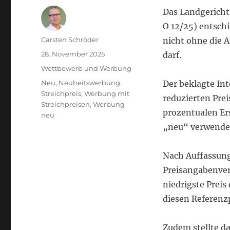
Das Landgericht
O 12/25) entsch
Autor
Carsten Schröder
nicht ohne die A
Veröffentlicht
28. November 2025
darf.
am
Kategorien
Wettbewerb und Werbung
Schlagwörter
Neu
,
Neuheitswerbung
,
Der beklagte In
Streichpreis
,
Werbung mit
reduzierten Pre
Streichpreisen
,
Werbung
prozentualen Er
neu
„neu“ verwende
Nach Auffassung
Preisangabenver
niedrigste Preis
diesen Referenzp
Zudem stellte d