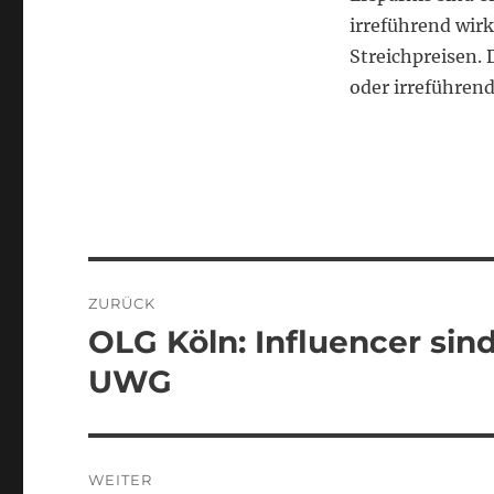
irreführend wir
Streichpreisen. 
oder irreführe
Beitragsnavigation
ZURÜCK
OLG Köln: Influencer sin
Vorheriger
Beitrag:
UWG
WEITER