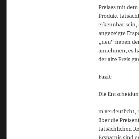
Preises mit dem 
Produkt tatsächl
erkennbar sein,
angezeigte Erspa
„neu“ neben dem
annehmen, es ha
der alte Preis ga
Fazit:
Die Entscheidun
m verdeutlicht,
über die Preise
tatsächlichen Re
Ersparnis sind e