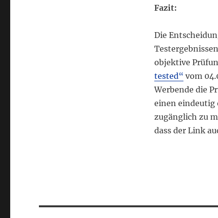
Fazit:
Die Entscheidun
Testergebnissen
objektive Prüfu
tested“
vom 04.0
Werbende die Pr
einen eindeuti
zugänglich zu m
dass der Link a
Beitragsnavigation