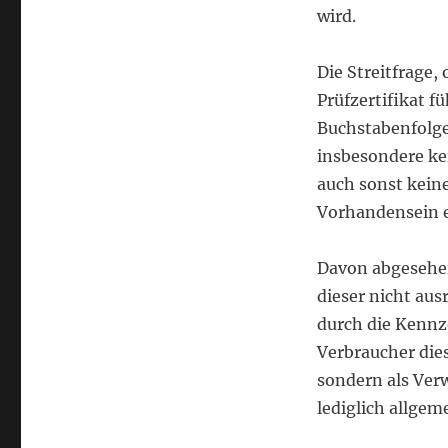
wird.
Die Streitfrage,
Prüfzertifikat f
Buchstabenfolge
insbesondere ke
auch sonst keine
Vorhandensein e
Davon abgesehen
dieser nicht aus
durch die Kennze
Verbraucher dies
sondern als Verw
lediglich allgem