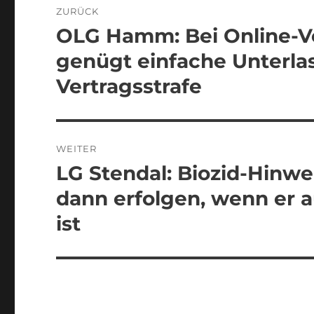
ZURÜCK
OLG Hamm: Bei Online-
Vorheriger
Beitrag:
genügt einfache Unterla
Vertragsstrafe
WEITER
LG Stendal: Biozid-Hinw
Nächster
Beitrag:
dann erfolgen, wenn er 
ist