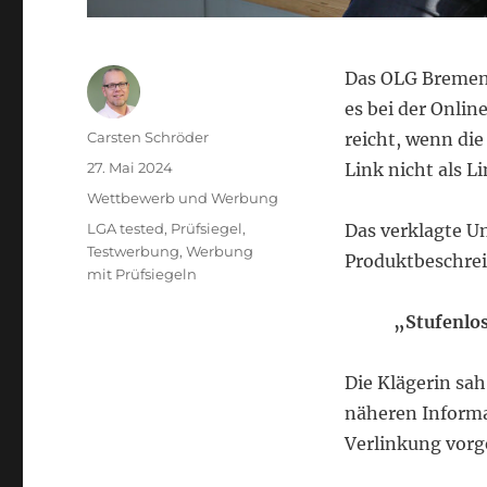
Das OLG Bremen 
es bei der Onli
Autor
Carsten Schröder
reicht, wenn die
Veröffentlicht
27. Mai 2024
Link nicht als L
am
Kategorien
Wettbewerb und Werbung
Schlagwörter
LGA tested
,
Prüfsiegel
,
Das verklagte U
Testwerbung
,
Werbung
Produktbeschrei
mit Prüfsiegeln
„Stufenlos
Die Klägerin sah
näheren Informa
Verlinkung vor