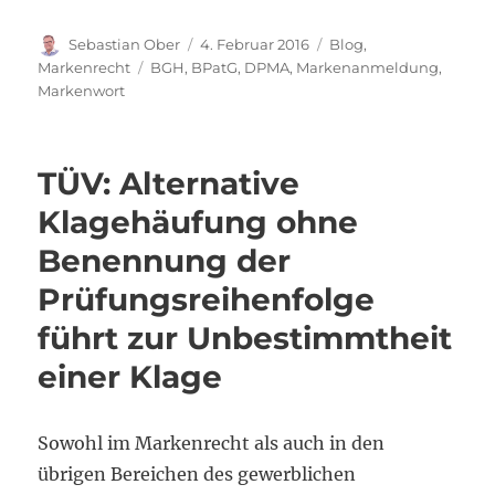
Autor
Veröffentlicht
Kategorien
Sebastian Ober
4. Februar 2016
Blog
,
am
Schlagwörter
Markenrecht
BGH
,
BPatG
,
DPMA
,
Markenanmeldung
,
Markenwort
TÜV: Alternative
Klagehäufung ohne
Benennung der
Prüfungsreihenfolge
führt zur Unbestimmtheit
einer Klage
Sowohl im Markenrecht als auch in den
übrigen Bereichen des gewerblichen