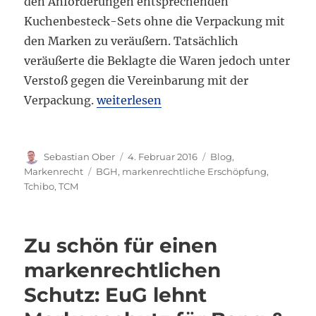
den Anforderungen entsprechenden
Kuchenbesteck-Sets ohne die Verpackung mit
den Marken zu veräußern. Tatsächlich
veräußerte die Beklagte die Waren jedoch unter
Verstoß gegen die Vereinbarung mit der
„TCHIBO: Keine Erschöpfung wenn Zus
Verpackung.
weiterlesen
Autor
Veröffentlicht
Kategorien
Sebastian Ober
4. Februar 2016
Blog
,
am
Schlagwörter
Markenrecht
BGH
,
markenrechtliche Erschöpfung
,
Tchibo
,
TCM
Zu schön für einen
markenrechtlichen
Schutz: EuG lehnt