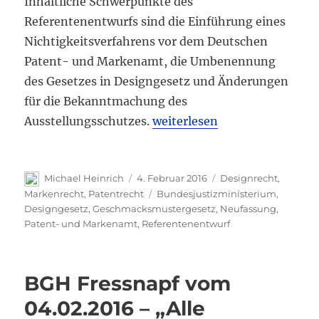
Inhaltliche Schwerpunkte des
Referentenentwurfs sind die Einführung eines
Nichtigkeitsverfahrens vor dem Deutschen
Patent- und Markenamt, die Umbenennung
des Gesetzes in Designgesetz und Änderungen
für die Bekanntmachung des
„Neufassung des Geschmacks
Ausstellungsschutzes.
weiterlesen
Autor
Veröffentlicht
Kategorien
Michael Heinrich
4. Februar 2016
Designrecht
,
am
Schlagwörter
Markenrecht
,
Patentrecht
Bundesjustizministerium
,
Designgesetz
,
Geschmacksmustergesetz
,
Neufassung
,
Patent- und Markenamt
,
Referentenentwurf
BGH Fressnapf vom
04.02.2016 – „Alle