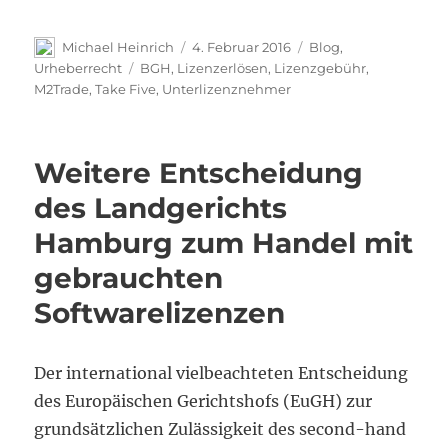
Autor
Veröffentlicht
Kategorien
Michael Heinrich
4. Februar 2016
Blog
,
am
Schlagwörter
Urheberrecht
BGH
,
Lizenzerlösen
,
Lizenzgebühr
,
M2Trade
,
Take Five
,
Unterlizenznehmer
Weitere Entscheidung
des Landgerichts
Hamburg zum Handel mit
gebrauchten
Softwarelizenzen
Der international vielbeachteten Entscheidung
des Europäischen Gerichtshofs (EuGH) zur
grundsätzlichen Zulässigkeit des second-hand