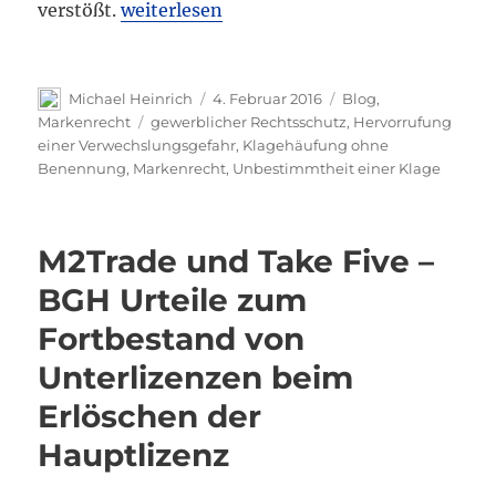
„TÜV: Alternative Klagehäufung ohne Ben
verstößt.
weiterlesen
Autor
Veröffentlicht
Kategorien
Michael Heinrich
4. Februar 2016
Blog
,
am
Schlagwörter
Markenrecht
gewerblicher Rechtsschutz
,
Hervorrufung
einer Verwechslungsgefahr
,
Klagehäufung ohne
Benennung
,
Markenrecht
,
Unbestimmtheit einer Klage
M2Trade und Take Five –
BGH Urteile zum
Fortbestand von
Unterlizenzen beim
Erlöschen der
Hauptlizenz