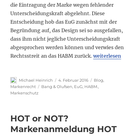
die Eintragung der Marke wegen fehlender
Unterscheidungskraft abgelehnt. Diese
Entscheidung hob das EuG zunächst mit der
Begründung auf, das Design sei so ausgefallen,
dass ihm nicht jegliche Unterscheidungskraft
abgesprochen werden können und verwies den
„Zu schön für ei
Rechtsstreit an das HABM zurück.
weiterlesen
Autor
Veröffentlicht
Kategorien
Michael Heinrich
4. Februar 2016
Blog
,
am
Schlagwörter
Markenrecht
Bang & Olufsen
,
EuG
,
HABM.
,
Markenschutz
HOT or NOT?
Markenanmeldung HOT