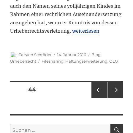
auch den Namen seines volljährigen Kindes im
Rahmen einer rechtlichen Auseinandersetzung
anzugeben hat, wenn er Kenntnis von dessen
„Haftungserweiterung der
Urheberrechtsverletzung.
weiterlesen
Autor
Veröffentlicht
Kategorien
Carsten Schröder
14. Januar 2016
Blog
,
am
Schlagwörter
Urheberrecht
Filesharing
,
Haftungserweiterung
,
OLG
Seitennummerierung
SEITE
44
VOR
NÄC
der
HERI
HSTE
GE
SEIT
Beiträge
SEIT
E
E
SU
Suchen