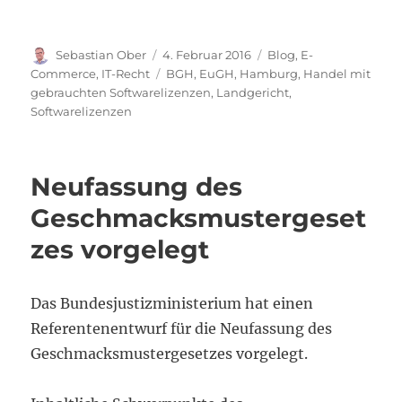
Autor
Veröffentlicht
Kategorien
Sebastian Ober
4. Februar 2016
Blog
,
E-
am
Schlagwörter
Commerce
,
IT-Recht
BGH
,
EuGH
,
Hamburg
,
Handel mit
gebrauchten Softwarelizenzen
,
Landgericht
,
Softwarelizenzen
Neufassung des
Geschmacksmustergeset
zes vorgelegt
Das Bundesjustizministerium hat einen
Referentenentwurf für die Neufassung des
Geschmacksmustergesetzes vorgelegt.