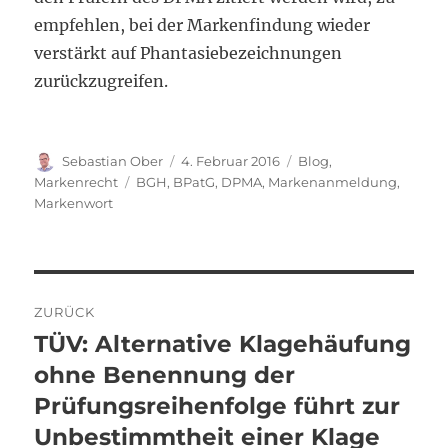
empfehlen, bei der Markenfindung wieder
verstärkt auf Phantasiebezeichnungen
zurückzugreifen.
Autor
Veröffentlicht
Kategorien
Sebastian Ober
4. Februar 2016
Blog
,
am
Schlagwörter
Markenrecht
BGH
,
BPatG
,
DPMA
,
Markenanmeldung
,
Markenwort
Beitragsnavigation
ZURÜCK
TÜV: Alternative Klagehäufung
Vorheriger
Beitrag:
ohne Benennung der
Prüfungsreihenfolge führt zur
Unbestimmtheit einer Klage