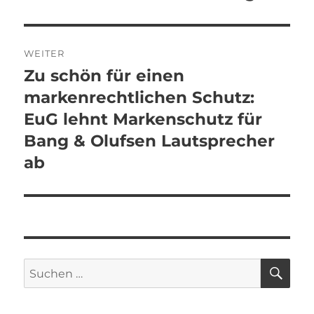
WEITER
Zu schön für einen
Nächster
Beitrag:
markenrechtlichen Schutz:
EuG lehnt Markenschutz für
Bang & Olufsen Lautsprecher
ab
SU
Suchen
nach: