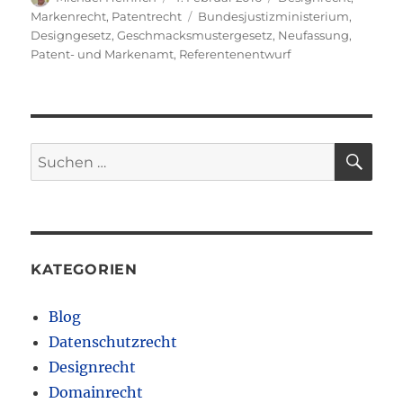
am
Schlagwörter
Markenrecht
,
Patentrecht
Bundesjustizministerium
,
Designgesetz
,
Geschmacksmustergesetz
,
Neufassung
,
Patent- und Markenamt
,
Referentenentwurf
SU
Suchen
nach:
KATEGORIEN
Blog
Datenschutzrecht
Designrecht
Domainrecht