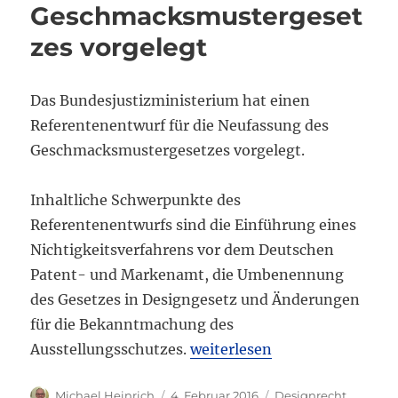
Geschmacksmustergeset
zes vorgelegt
Das Bundesjustizministerium hat einen
Referentenentwurf für die Neufassung des
Geschmacksmustergesetzes vorgelegt.
Inhaltliche Schwerpunkte des
Referentenentwurfs sind die Einführung eines
Nichtigkeitsverfahrens vor dem Deutschen
Patent- und Markenamt, die Umbenennung
des Gesetzes in Designgesetz und Änderungen
für die Bekanntmachung des
„Neufassung des Geschmacks
Ausstellungsschutzes.
weiterlesen
Autor
Veröffentlicht
Kategorien
Michael Heinrich
4. Februar 2016
Designrecht
,