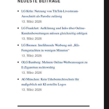
NEUESTE BEITRÄGE
eidung des Landgerichts Hamburg zum Handel mit gebrauchten Softwa
LG Köln: Nutzung von TikTok-Livestream-
Ausschnitt als Parodie zulässig
13. März 2026
LG Frankfurt: Aufklärung und Infos über Online-
Kundenbewertungen müssen gleichzeitig erfolgen
13. März 2026
LG Bremen: Irreführende Werbung mit „Kfz-
Ferngutachten in wenigen Minuten“
13. März 2026
OLG Bamberg: Mehrere Online-Werbeaussagen zu
E-Zigaretten rechtswidrig
13. März 2026
AG München: Kein Urheberrechtsschutz für
maßgeblich mit KI erstellte Logos
13. März 2026