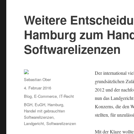
Weitere Entscheidu
Hamburg zum Hande
Softwarelizenzen
Der international v
Autor
Sebastian Ober
grundsätzlichen Zul
Veröffentlicht
4. Februar 2016
2012 und der nachfo
am
Kategorien
Blog
,
E-Commerce
,
IT-Recht
nun das Landgerich
Schlagwörter
BGH
,
EuGH
,
Hamburg
,
Konzerns, die den W
Handel mit gebrauchten
stellten, für unzulässi
Softwarelizenzen
,
Landgericht
,
Softwarelizenzen
Mit der Klage wollt