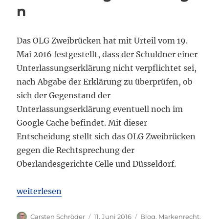
n
Das OLG Zweibrücken hat mit Urteil vom 19.
Mai 2016 festgestellt, dass der Schuldner einer
Unterlassungserklärung nicht verpflichtet sei,
nach Abgabe der Erklärung zu überprüfen, ob
sich der Gegenstand der
Unterlassungserklärung eventuell noch im
Google Cache befindet. Mit dieser
Entscheidung stellt sich das OLG Zweibrücken
gegen die Rechtsprechung der
Oberlandesgerichte Celle und Düsseldorf.
„Streit über die Pflicht zur Prüfung der Google Ca
weiterlesen
Autor
Veröffentlicht
Kategorien
Carsten Schröder
11. Juni 2016
Blog
,
Markenrecht
,