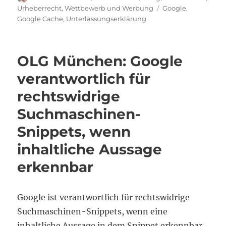
am
Schlagwörter
Urheberrecht
,
Wettbewerb und Werbung
Google
,
Google Cache
,
Unterlassungserklärung
OLG München: Google
verantwortlich für
rechtswidrige
Suchmaschinen-
Snippets, wenn
inhaltliche Aussage
erkennbar
Google ist verantwortlich für rechtswidrige
Suchmaschinen-Snippets, wenn eine
inhaltliche Aussage in dem Snippet erkennbar