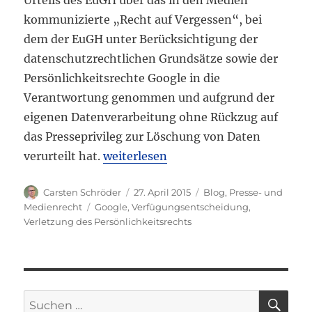
kommunizierte „Recht auf Vergessen“, bei
dem der EuGH unter Berücksichtigung der
datenschutzrechtlichen Grundsätze sowie der
Persönlichkeitsrechte Google in die
Verantwortung genommen und aufgrund der
eigenen Datenverarbeitung ohne Rückzug auf
das Presseprivileg zur Löschung von Daten
„Oberlandesgericht München verurtei
verurteilt hat.
weiterlesen
Autor
Veröffentlicht
Kategorien
Carsten Schröder
27. April 2015
Blog
,
Presse- und
am
Schlagwörter
Medienrecht
Google
,
Verfügungsentscheidung
,
Verletzung des Persönlichkeitsrechts
SU
Suchen