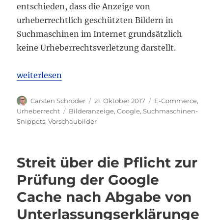
entschieden, dass die Anzeige von
urheberrechtlich geschützten Bildern in
Suchmaschinen im Internet grundsätzlich
keine Urheberrechtsverletzung darstellt.
„BGH: Keine Urheberrechtsverletzung durch Anzeig
weiterlesen
Autor
Veröffentlicht
Kategorien
Carsten Schröder
21. Oktober 2017
E-Commerce
,
am
Schlagwörter
Urheberrecht
Bilderanzeige
,
Google
,
Suchmaschinen-
Snippets
,
Vorschaubilder
Streit über die Pflicht zur
Prüfung der Google
Cache nach Abgabe von
Unterlassungserklärunge