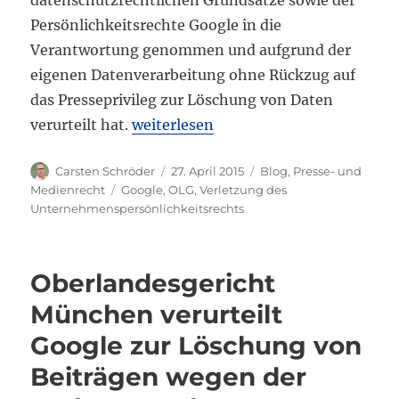
Persönlichkeitsrechte Google in die
Verantwortung genommen und aufgrund der
eigenen Datenverarbeitung ohne Rückzug auf
das Presseprivileg zur Löschung von Daten
„OLG München verurteilt Google zur
verurteilt hat.
weiterlesen
Autor
Veröffentlicht
Kategorien
Carsten Schröder
27. April 2015
Blog
,
Presse- und
am
Schlagwörter
Medienrecht
Google
,
OLG
,
Verletzung des
Unternehmenspersönlichkeitsrechts
Oberlandesgericht
München verurteilt
Google zur Löschung von
Beiträgen wegen der