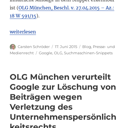
ist (
OLG München, Beschl. v. 27.04.2015 – Az.:
18 W 591/15
).
„OLG München: Google verantwortlich für rechtswi
weiterlesen
Autor
Veröffentlicht
Kategorien
Carsten Schröder
17. Juni 2015
Blog
,
Presse- und
am
Schlagwörter
Medienrecht
Google
,
OLG
,
Suchmaschinen-Snippets
OLG München verurteilt
Google zur Löschung von
Beiträgen wegen
Verletzung des
Unternehmenspersönlich
keitsrechts