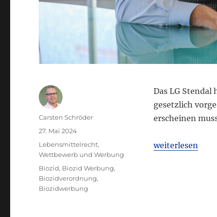
Das LG Stendal h
gesetzlich vorg
Autor
Carsten Schröder
erscheinen muss,
Veröffentlicht
27. Mai 2024
am
Kategorien
„LG Stendal: Bio
Lebensmittelrecht
,
weiterlesen
Wettbewerb und Werbung
Schlagwörter
Biozid
,
Biozid Werbung
,
Biozidverordnung
,
Biozidwerbung