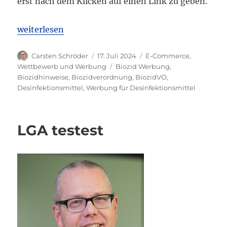
erst nach dem Klicken auf einen Link zu geben.
„LG Heidelberg: Verlinkter Biozid-Hinweis in Onl
weiterlesen
Autor
Veröffentlicht
Kategorien
Carsten Schröder
17. Juli 2024
E-Commerce
,
am
Schlagwörter
Wettbewerb und Werbung
Biozid Werbung
,
Biozidhinweise
,
Biozidverordnung
,
BiozidVO
,
Desinfektionsmittel
,
Werbung für Desinfektionsmittel
LGA testest