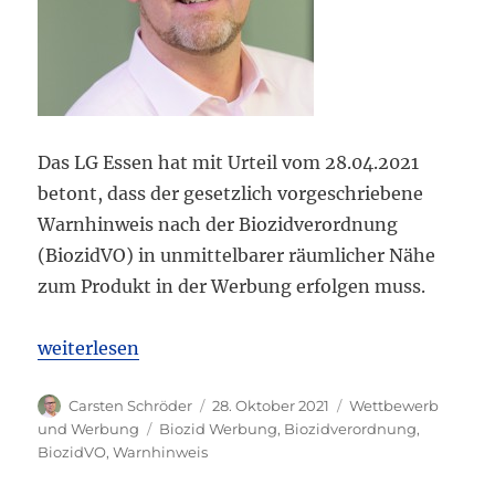
Das LG Essen hat mit Urteil vom 28.04.2021
betont, dass der gesetzlich vorgeschriebene
Warnhinweis nach der Biozidverordnung
(BiozidVO) in unmittelbarer räumlicher Nähe
zum Produkt in der Werbung erfolgen muss.
„LGA testest“
weiterlesen
Autor
Veröffentlicht
Kategorien
Carsten Schröder
28. Oktober 2021
Wettbewerb
am
Schlagwörter
und Werbung
Biozid Werbung
,
Biozidverordnung
,
BiozidVO
,
Warnhinweis