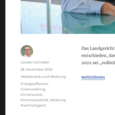
Das Landgericht 
entschieden, da
Autor
Carsten Schröder
2022 sei „vollst
Veröffentlicht
28. November 2025
am
Kategorien
„LG Berlin II: 
Wettbewerb und Werbung
weiterlesen
Schlagwörter
Energieeffizienz
,
Greenwashing
,
klimaneutral
,
Klimaneutralität
,
Werbung
Nachhaltigkeit