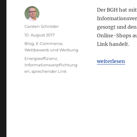
Der BGH hat mi
Informationsverp
Autor
Carsten Schröder
gesorgt und den 
Veröffentlicht
10. August 2017
Online-Shops au
am
Kategorien
Blog
,
E-Commerce
,
Link handelt.
Wettbewerb und Werbung
Schlagwörter
Energieeffizienz
,
„BGH: Link-Hinw
weiterlesen
Informationsverpflichtung
en
,
sprechender Link