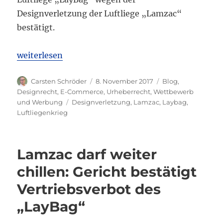
Designverletzung der Luftliege „Lamzac“
bestätigt.
„OLG Düsseldorf bestätigt Vertriebsverbot des Lay
weiterlesen
Autor
Veröffentlicht
Kategorien
Carsten Schröder
8. November 2017
Blog
,
am
Designrecht
,
E-Commerce
,
Urheberrecht
,
Wettbewerb
Schlagwörter
und Werbung
Designverletzung
,
Lamzac
,
Laybag
,
Luftliegenkrieg
Lamzac darf weiter
chillen: Gericht bestätigt
Vertriebsverbot des
„LayBag“