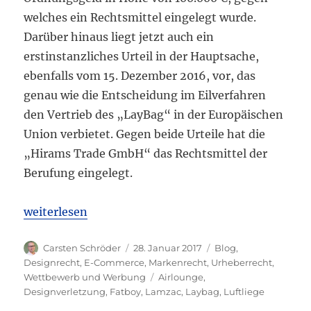
welches ein Rechtsmittel eingelegt wurde.
Darüber hinaus liegt jetzt auch ein
erstinstanzliches Urteil in der Hauptsache,
ebenfalls vom 15. Dezember 2016, vor, das
genau wie die Entscheidung im Eilverfahren
den Vertrieb des „LayBag“ in der Europäischen
Union verbietet. Gegen beide Urteile hat die
„Hirams Trade GmbH“ das Rechtsmittel der
Berufung eingelegt.
„Lamzac darf weiter chillen: Gericht bestätigt Vert
weiterlesen
Autor
Veröffentlicht
Kategorien
Carsten Schröder
28. Januar 2017
Blog
,
am
Designrecht
,
E-Commerce
,
Markenrecht
,
Urheberrecht
,
Schlagwörter
Wettbewerb und Werbung
Airlounge
,
Designverletzung
,
Fatboy
,
Lamzac
,
Laybag
,
Luftliege