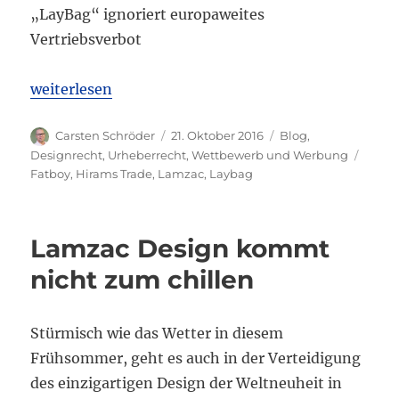
„LayBag“ ignoriert europaweites
Vertriebsverbot
„Update Oktober 2016 Lamzac kommt nicht zum Ch
weiterlesen
Autor
Veröffentlicht
Kategorien
Carsten Schröder
21. Oktober 2016
Blog
,
am
Schla
Designrecht
,
Urheberrecht
,
Wettbewerb und Werbung
Fatboy
,
Hirams Trade
,
Lamzac
,
Laybag
Lamzac Design kommt
nicht zum chillen
Stürmisch wie das Wetter in diesem
Frühsommer, geht es auch in der Verteidigung
des einzigartigen Design der Weltneuheit in