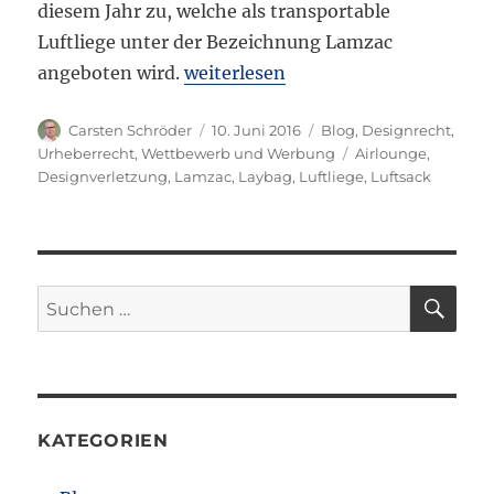
diesem Jahr zu, welche als transportable
Luftliege unter der Bezeichnung Lamzac
„Lamzac Design kommt nicht zum 
angeboten wird.
weiterlesen
Autor
Veröffentlicht
Kategorien
Carsten Schröder
10. Juni 2016
Blog
,
Designrecht
,
am
Schlagwörter
Urheberrecht
,
Wettbewerb und Werbung
Airlounge
,
Designverletzung
,
Lamzac
,
Laybag
,
Luftliege
,
Luftsack
SU
Suchen
nach:
KATEGORIEN