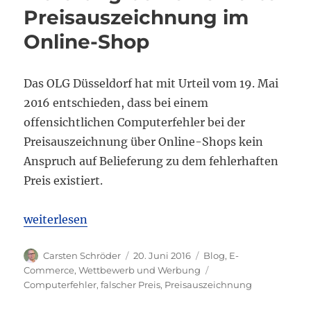
Preisauszeichnung im
Online-Shop
Das OLG Düsseldorf hat mit Urteil vom 19. Mai
2016 entschieden, dass bei einem
offensichtlichen Computerfehler bei der
Preisauszeichnung über Online-Shops kein
Anspruch auf Belieferung zu dem fehlerhaften
Preis existiert.
„Kein Anspruch auf Lieferung bei fehlerhafter Pre
weiterlesen
Autor
Veröffentlicht
Kategorien
Carsten Schröder
20. Juni 2016
Blog
,
E-
am
Schlagwörter
Commerce
,
Wettbewerb und Werbung
Computerfehler
,
falscher Preis
,
Preisauszeichnung