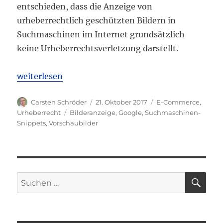
entschieden, dass die Anzeige von
urheberrechtlich geschützten Bildern in
Suchmaschinen im Internet grundsätzlich
keine Urheberrechtsverletzung darstellt.
„BGH: Keine Urheberrechtsverletzung durch Anzeig
weiterlesen
Autor
Veröffentlicht
Kategorien
Carsten Schröder
21. Oktober 2017
E-Commerce
,
am
Schlagwörter
Urheberrecht
Bilderanzeige
,
Google
,
Suchmaschinen-
Snippets
,
Vorschaubilder
SU
Suchen
nach: