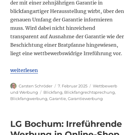
der mit einer zehnjährigen Garantie in
blickfangartiger Herausstellung wirbt, über den
genauen Umfang der Garantie informieren
muss. Wird dabei nicht hinreichend
transparent auf Ausnahme der Garantie wie der
Beschichtung einer Bratpfanne hingewiesen,
liegt eine wettbewerbswidrige Irreführung vor.
„OLG Hamm: Werbung für Garantie ohne Hinweis a
weiterlesen
Autor
Veröffentlicht
Kategorien
Carsten Schröder
7. Februar 2025
Wettbewerb
am
Schlagwörter
und Werbung
Blickfang
,
Blickfangrechtsprechung
,
Blickfangwerbung
,
Garantie
,
Garantiewerbung
LG Bochum: Irreführende
Werbung in Online-Shop