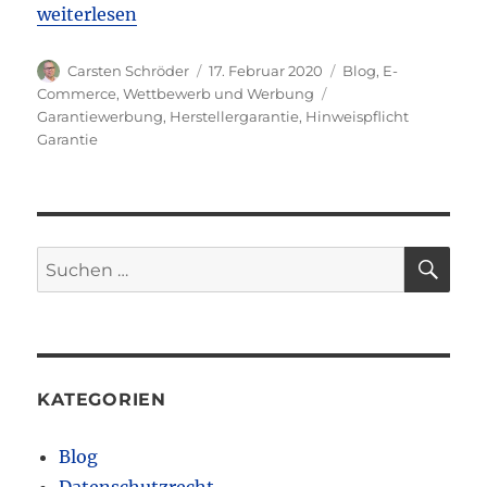
„LG Bochum: Informationspflicht des Online-Händl
weiterlesen
Autor
Veröffentlicht
Kategorien
Carsten Schröder
17. Februar 2020
Blog
,
E-
am
Schlagwörter
Commerce
,
Wettbewerb und Werbung
Garantiewerbung
,
Herstellergarantie
,
Hinweispflicht
Garantie
SU
Suchen
nach:
KATEGORIEN
Blog