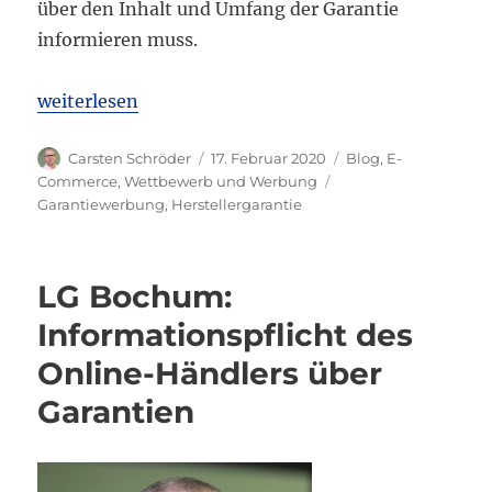
über den Inhalt und Umfang der Garantie
informieren muss.
„OLG Hamm: Informationspflicht über Herstellergara
weiterlesen
Autor
Veröffentlicht
Kategorien
Carsten Schröder
17. Februar 2020
Blog
,
E-
am
Schlagwörter
Commerce
,
Wettbewerb und Werbung
Garantiewerbung
,
Herstellergarantie
LG Bochum:
Informationspflicht des
Online-Händlers über
Garantien