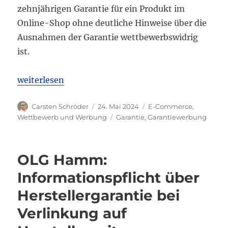
zehnjährigen Garantie für ein Produkt im
Online-Shop ohne deutliche Hinweise über die
Ausnahmen der Garantie wettbewerbswidrig
ist.
„LG Bochum: Irreführende Werbung in Online-Shop
weiterlesen
Autor
Veröffentlicht
Kategorien
Carsten Schröder
24. Mai 2024
E-Commerce
,
am
Schlagwörter
Wettbewerb und Werbung
Garantie
,
Garantiewerbung
OLG Hamm:
Informationspflicht über
Herstellergarantie bei
Verlinkung auf