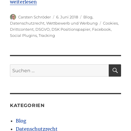
„EuGH-Urteil vom 05.06.2018: Abmahnrisiko bei Nu
weiterlesen
Autor
Veröffentlicht
Kategorien
Carsten Schröder
6. Juni 2018
Blog
,
am
Schlagwörter
Datenschutzrecht
,
Wettbewerb und Werbung
Cookies
,
Drittcontent
,
DSGVO
,
DSK Positionspapier
,
Facebook
,
Social Plugins
,
Tracking
SU
Suchen
nach:
KATEGORIEN
Blog
Datenschutzrecht