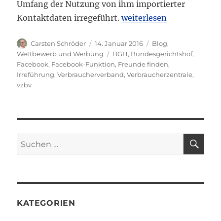
Umfang der Nutzung von ihm importierter
„Belästigende Werbung u
Kontaktdaten irregeführt.
weiterlesen
Autor
Veröffentlicht
Kategorien
Carsten Schröder
14. Januar 2016
Blog
,
am
Schlagwörter
Wettbewerb und Werbung
BGH
,
Bundesgerichtshof
,
Facebook
,
Facebook-Funktion
,
Freunde finden
,
Irreführung
,
Verbraucherverband
,
Verbraucherzentrale
,
vzbv
SU
Suchen
nach:
KATEGORIEN