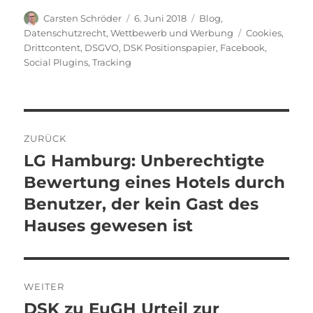
Autor
Veröffentlicht
Kategorien
Carsten Schröder
6. Juni 2018
Blog
,
am
Schlagwörter
Datenschutzrecht
,
Wettbewerb und Werbung
Cookies
,
Drittcontent
,
DSGVO
,
DSK Positionspapier
,
Facebook
,
Social Plugins
,
Tracking
Beitragsnavigation
ZURÜCK
LG Hamburg: Unberechtigte
Vorheriger
Beitrag:
Bewertung eines Hotels durch
Benutzer, der kein Gast des
Hauses gewesen ist
WEITER
DSK zu EuGH Urteil zur
Nächster