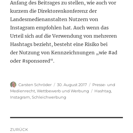
Anfang des Beitrages zu stellen, wie auch vor
kurzem die Direktorenkonferenz der
Landesmedienanstalten Nutzern von
Instagram empfohlen hat. Auch wenn das
Urteil sich auf die Verwendung von mehreren
Hashtags bezieht, besteht eine Risiko bei
der Nutzung von Kennzeichnungen „wie #ad
oder #sponsored“.
Autor
Veröffentlicht
Kategorien
Carsten Schröder
30. August 2017
Presse- und
am
Schlagwörter
Medienrecht
,
Wettbewerb und Werbung
Hashtag
,
Instagram
,
Schleichwerbung
Beitragsnavigation
ZURÜCK