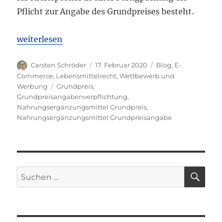
Pflicht zur Angabe des Grundpreises besteht.
„OLG Düsseldorf: Grundpreisangabe bei Nahrungs
weiterlesen
Autor
Veröffentlicht
Kategorien
Carsten Schröder
17. Februar 2020
Blog
,
E-
am
Commerce
,
Lebensmittelrecht
,
Wettbewerb und
Schlagwörter
Werbung
Grundpreis
,
Grundpreisangabenverpflichtung
,
Nahrungsergänzungsmittel Grundpreis
,
Nahrungsergänzungsmittel Grundpreisangabe
SU
Suchen
nach: