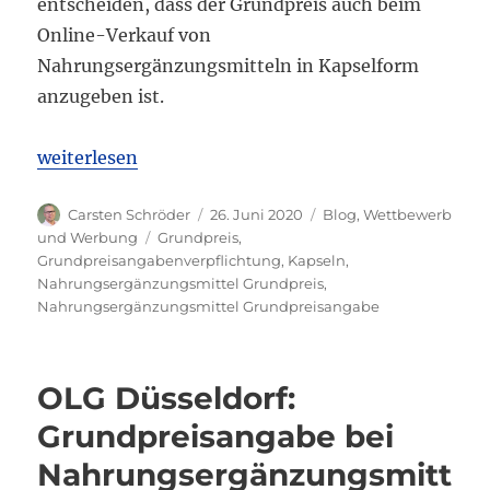
entscheiden, dass der Grundpreis auch beim
Online-Verkauf von
Nahrungsergänzungsmitteln in Kapselform
anzugeben ist.
„LG Düsseldorf: Grundpreisangabepflicht beim On
weiterlesen
Autor
Veröffentlicht
Kategorien
Carsten Schröder
26. Juni 2020
Blog
,
Wettbewerb
am
Schlagwörter
und Werbung
Grundpreis
,
Grundpreisangabenverpflichtung
,
Kapseln
,
Nahrungsergänzungsmittel Grundpreis
,
Nahrungsergänzungsmittel Grundpreisangabe
OLG Düsseldorf:
Grundpreisangabe bei
Nahrungsergänzungsmitt