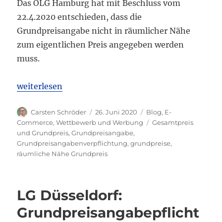
Das OLG Hamburg hat mit Beschluss vom
22.4.2020 entschieden, dass die
Grundpreisangabe nicht in räumlicher Nähe
zum eigentlichen Preis angegeben werden
muss.
„OLG Hamburg: Grundpreisangabe nicht zwingend i
weiterlesen
Autor
Veröffentlicht
Kategorien
Carsten Schröder
26. Juni 2020
Blog
,
E-
am
Schlagwörter
Commerce
,
Wettbewerb und Werbung
Gesamtpreis
und Grundpreis
,
Grundpreisangabe
,
Grundpreisangabenverpflichtung
,
grundpreise
,
räumliche Nähe Grundpreis
LG Düsseldorf:
Grundpreisangabepflicht