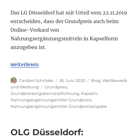
Das LG Düsseldorf hat mit Urteil vom 22.11.2019
entscheiden, dass der Grundpreis auch beim
Online-Verkauf von
Nahrungsergänzungsmitteln in Kapselform
anzugeben ist.
„LG Düsseldorf: Grundpreisangabepflicht beim On
weiterlesen
Autor
Veröffentlicht
Kategorien
Carsten Schröder
26. Juni 2020
Blog
,
Wettbewerb
am
Schlagwörter
und Werbung
Grundpreis
,
Grundpreisangabenverpflichtung
,
Kapseln
,
Nahrungsergänzungsmittel Grundpreis
,
Nahrungsergänzungsmittel Grundpreisangabe
OLG Düsseldorf: