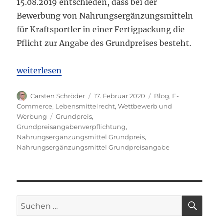
15.08.2019 entschieden, dass bei der
Bewerbung von Nahrungsergänzungsmitteln
für Kraftsportler in einer Fertigpackung die
Pflicht zur Angabe des Grundpreises besteht.
„OLG Düsseldorf: Grundpreisangabe bei Nahrungs
weiterlesen
Autor
Veröffentlicht
Kategorien
Carsten Schröder
17. Februar 2020
Blog
,
E-
am
Commerce
,
Lebensmittelrecht
,
Wettbewerb und
Schlagwörter
Werbung
Grundpreis
,
Grundpreisangabenverpflichtung
,
Nahrungsergänzungsmittel Grundpreis
,
Nahrungsergänzungsmittel Grundpreisangabe
SU
Suchen
nach: