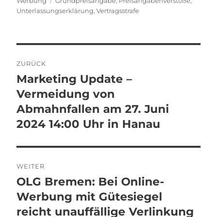
Werbung
Grundpreisangabe
,
Preisangabenverstöße
,
Unterlassungserklärung
,
Vertragsstrafe
Beitragsnavigation
ZURÜCK
Marketing Update –
Vorheriger
Beitrag:
Vermeidung von
Abmahnfallen am 27. Juni
2024 14:00 Uhr in Hanau
WEITER
OLG Bremen: Bei Online-
Nächster
Beitrag:
Werbung mit Gütesiegel
reicht unauffällige Verlinkung